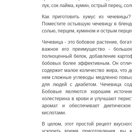
лук, сок лайма, кумин, острый перец, сол
Как приготовить хумус из чечевицы?
Поместите остывшую чечевицу в блендер
солью, перцем, кумином и острым перце
Чечевица - это бобовое растение, бог
важное его преимущество - большое
полноценный белок, добавление картоф
бобовых более эффективным. Он отличн
содержит малое количество жира, что 
нем сложные углеводы медленно повыша
для людей с диабетом. Чечевица сод
Бобовые являются хорошим источни
холестерина в крови и улучшают перис
аромат и обеспечивает диетическ
кислотами.
В целом, этот простой рецепт вкусног
ускорить время приготовления, вы 