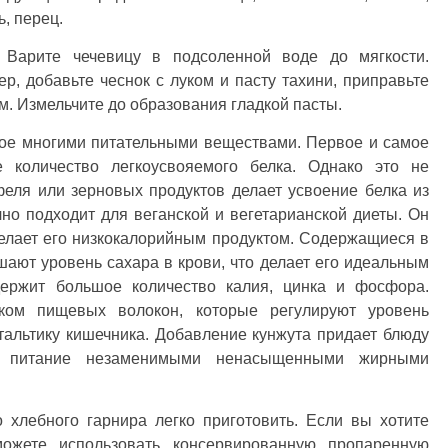
ь, перец.
 Варите чечевицу в подсоленной воде до мягкости.
, добавьте чеснок с луком и пасту тахини, приправьте
м. Измельчите до образования гладкой пасты.
атое многими питательными веществами. Первое и самое
 количество легкоусвояемого белка. Однако это не
еля или зерновых продуктов делает усвоение белка из
о подходит для веганской и вегетарианской диеты. Он
делает его низкокалорийным продуктом. Содержащиеся в
ют уровень сахара в крови, что делает его идеальным
ержит большое количество калия, цинка и фосфора.
ком пищевых волокон, которые регулируют уровень
тальтику кишечника. Добавление кунжута придает блюду
ое питание незаменимыми ненасыщенными жирными
о хлебного гарнира легко приготовить. Если вы хотите
можете использовать консервированную пропаренную