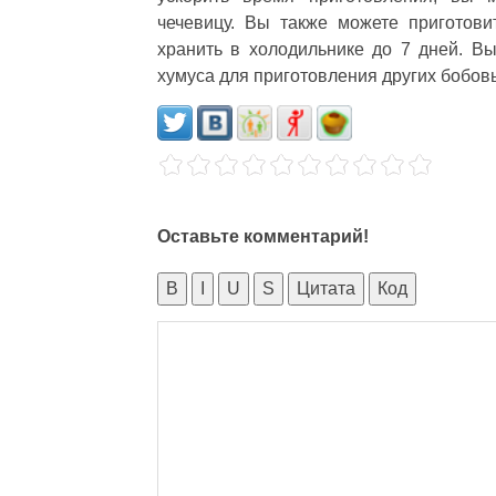
чечевицу. Вы также можете приготов
хранить в холодильнике до 7 дней. В
хумуса для приготовления других бобовых
Оставьте комментарий!
B
I
U
S
Цитата
Код