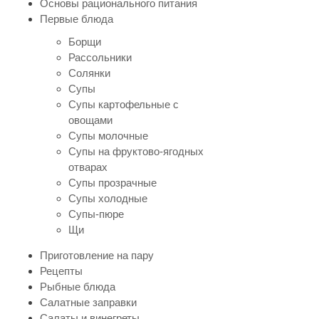
Основы рационального питания
Первые блюда
Борщи
Рассольники
Солянки
Супы
Супы картофельные с
овощами
Супы молочные
Супы на фруктово-ягодных
отварах
Супы прозрачные
Супы холодные
Супы-пюре
Щи
Приготовление на пару
Рецепты
Рыбные блюда
Салатные заправки
Салаты и винегреты