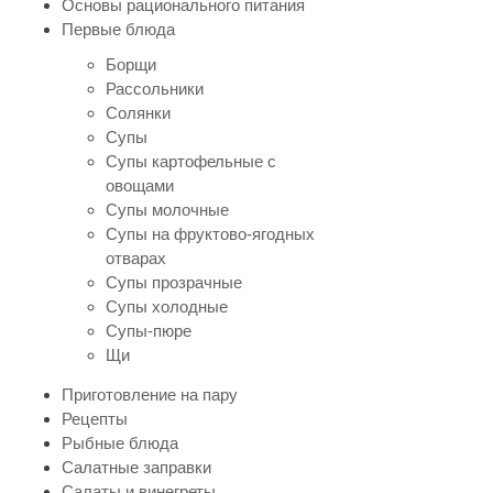
Основы рационального питания
Первые блюда
Борщи
Рассольники
Солянки
Супы
Супы картофельные с
овощами
Супы молочные
Супы на фруктово-ягодных
отварах
Супы прозрачные
Супы холодные
Супы-пюре
Щи
Приготовление на пару
Рецепты
Рыбные блюда
Салатные заправки
Салаты и винегреты