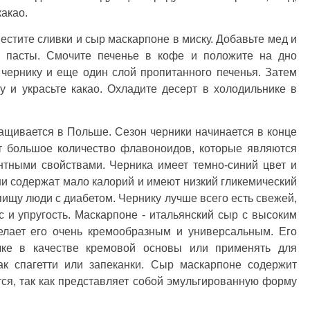
какао.
естите сливки и сыр маскарпоне в миску. Добавьте мед и
 пасты. Смочите печенье в кофе и положите на дно
 чернику и еще один слой пропитанного печенья. Затем
у и украсьте какао. Охладите десерт в холодильнике в
ращивается в Польше. Сезон черники начинается в конце
т большое количество флавоноидов, которые являются
тными свойствами. Черника имеет темно-синий цвет и
ни содержат мало калорий и имеют низкий гликемический
 пищу люди с диабетом. Чернику лучше всего есть свежей,
ус и упругость. Маскарпоне - итальянский сыр с высоким
елает его очень кремообразным и универсальным. Его
чке в качестве кремовой основы или применять для
ак спагетти или запеканки. Сыр маскарпоне содержит
ся, так как представляет собой эмульгированную форму