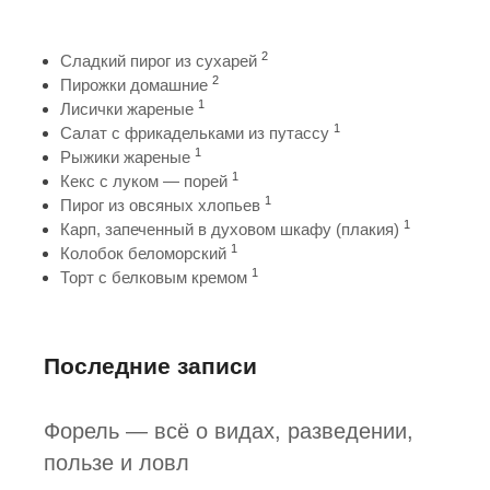
2
Сладкий пирог из сухарей
2
Пирожки домашние
1
Лисички жареные
1
Салат с фрикадельками из путассу
1
Рыжики жареные
1
Кекс с луком — порей
1
Пирог из овсяных хлопьев
1
Карп, запеченный в духовом шкафу (плакия)
1
Колобок беломорский
1
Торт с белковым кремом
Последние записи
Форель — всё о видах, разведении,
пользе и ловл