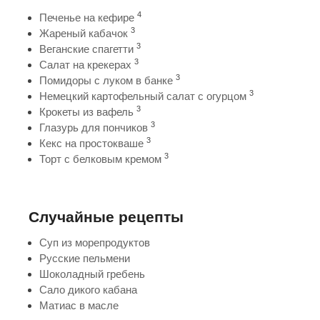
4
Печенье на кефире
3
Жареный кабачок
3
Веганские спагетти
3
Салат на крекерах
3
Помидоры с луком в банке
3
Немецкий картофельный салат с огурцом
3
Крокеты из вафель
3
Глазурь для пончиков
3
Кекс на простокваше
3
Торт с белковым кремом
Случайные рецепты
Суп из морепродуктов
Русские пельмени
Шоколадный гребень
Сало дикого кабана
Матиас в масле