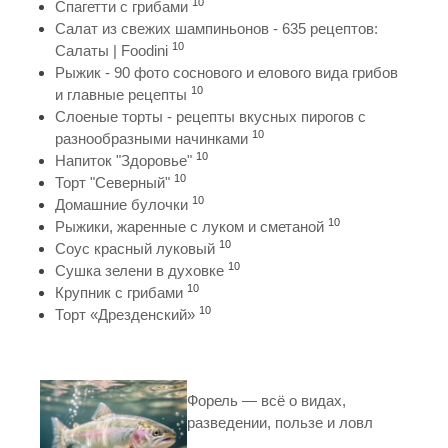
10
Спагетти с грибами
Салат из свежих шампиньонов - 635 рецептов:
10
Салаты | Foodini
Рыжик - 90 фото соснового и елового вида грибов
10
и главные рецепты
Слоеные торты - рецепты вкусных пирогов с
10
разнообразными начинками
10
Напиток "Здоровье"
10
Торт "Северный"
10
Домашние булочки
10
Рыжики, жаренные с луком и сметаной
10
Соус красный луковый
10
Сушка зелени в духовке
10
Крупник с грибами
10
Торт «Дрезденский»
Форель — всё о видах,
разведении, пользе и ловл