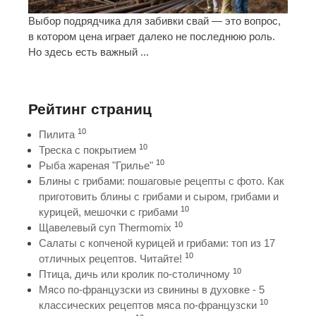
Выбор подрядчика для забивки свай — это вопрос,
в котором цена играет далеко не последнюю роль.
Но здесь есть важный ...
Рейтинг страниц
10
Пилита
10
Треска с покрытием
10
Рыба жареная "Грилье"
Блины с грибами: пошаговые рецепты с фото. Как
приготовить блины с грибами и сыром, грибами и
10
курицей, мешочки с грибами
10
Щавелевый суп Thermomix
Салаты с копченой курицей и грибами: топ из 17
10
отличных рецептов. Читайте!
10
Птица, дичь или кролик по-столичному
Мясо по-французски из свинины в духовке - 5
10
классических рецептов мяса по-французски