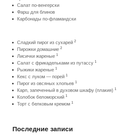
Салат по-венгерски
Фарш для блинов
Карбонады по-фламандски
2
Сладкий пирог из сухарей
2
Пирожки домашние
1
Лисички жареные
1
Салат с фрикадельками из путассу
1
Рыжики жареные
1
Кекс с луком — порей
1
Пирог из овсяных хлопьев
1
Карп, запеченный в духовом шкафу (плакия)
1
Колобок беломорский
1
Торт с белковым кремом
Последние записи