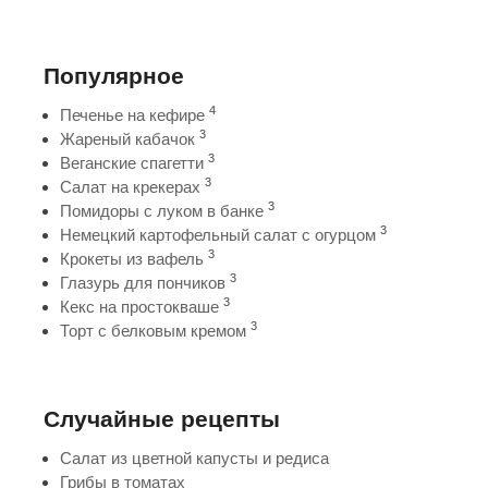
Популярное
4
Печенье на кефире
3
Жареный кабачок
3
Веганские спагетти
3
Салат на крекерах
3
Помидоры с луком в банке
3
Немецкий картофельный салат с огурцом
3
Крокеты из вафель
3
Глазурь для пончиков
3
Кекс на простокваше
3
Торт с белковым кремом
Случайные рецепты
Салат из цветной капусты и редиса
Грибы в томатах