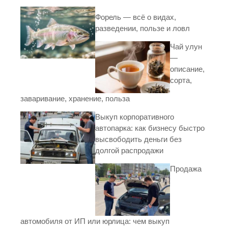
Форель — всё о видах,
разведении, пользе и ловл
Чай улун
—
описание,
сорта,
заваривание, хранение, польза
Выкуп корпоративного
автопарка: как бизнесу быстро
высвободить деньги без
долгой распродажи
Продажа
автомобиля от ИП или юрлица: чем выкуп