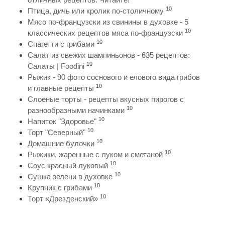
10
Птица, дичь или кролик по-столичному
Мясо по-французски из свинины в духовке - 5
10
классических рецептов мяса по-французски
10
Спагетти с грибами
Салат из свежих шампиньонов - 635 рецептов:
10
Салаты | Foodini
Рыжик - 90 фото соснового и елового вида грибов
10
и главные рецепты
Слоеные торты - рецепты вкусных пирогов с
10
разнообразными начинками
10
Напиток "Здоровье"
10
Торт "Северный"
10
Домашние булочки
10
Рыжики, жаренные с луком и сметаной
10
Соус красный луковый
10
Сушка зелени в духовке
10
Крупник с грибами
10
Торт «Дрезденский»