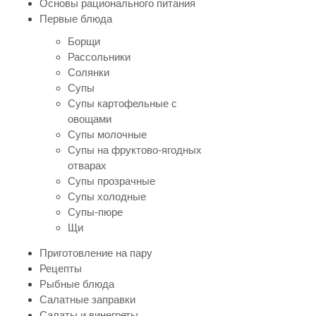
Основы рационального питания
Первые блюда
Борщи
Рассольники
Солянки
Супы
Супы картофельные с
овощами
Супы молочные
Супы на фруктово-ягодных
отварах
Супы прозрачные
Супы холодные
Супы-пюре
Щи
Приготовление на пару
Рецепты
Рыбные блюда
Салатные заправки
Салаты и винегреты