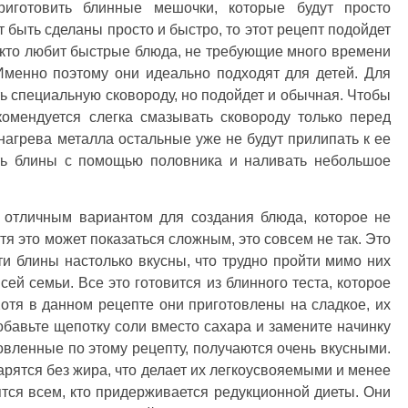
риготовить блинные мешочки, которые будут просто
т быть сделаны просто и быстро, то этот рецепт подойдет
 кто любит быстрые блюда, не требующие много времени
Именно поэтому они идеально подходят для детей. Для
ь специальную сковороду, но подойдет и обычная. Чтобы
комендуется слегка смазывать сковороду только перед
 нагрева металла остальные уже не будут прилипать к ее
ть блины с помощью половника и наливать небольшое
 отличным вариантом для создания блюда, которое не
отя это может показаться сложным, это совсем не так. Это
и блины настолько вкусны, что трудно пройти мимо них
ей семьи. Все это готовится из блинного теста, которое
Хотя в данном рецепте они приготовлены на сладкое, их
обавьте щепотку соли вместо сахара и замените начинку
вленные по этому рецепту, получаются очень вкусными.
жарятся без жира, что делает их легкоусвояемыми и менее
тся всем, кто придерживается редукционной диеты. Они