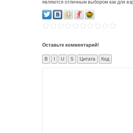
являются отличным выбором как для взро
Оставьте комментарий!
B
I
U
S
Цитата
Код