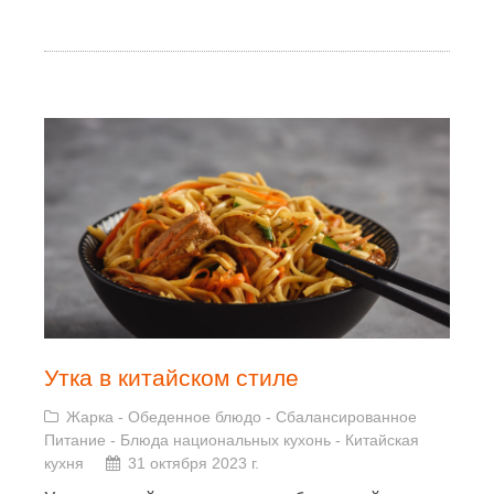
Утка в китайском стиле
Жарка
-
Обеденное блюдо
-
Сбалансированное
Питание
-
Блюда национальных кухонь
-
Китайская
кухня
31 октября 2023 г.