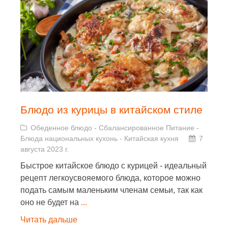
Блюдо из курицы в китайском стиле
Обеденное блюдо
-
Сбалансированное Питание
-
Блюда национальных кухонь
-
Китайская кухня
7
августа 2023 г.
Быстрое китайское блюдо с курицей - идеальный
рецепт легкоусвояемого блюда, которое можно
подать самым маленьким членам семьи, так как
оно не будет на
...
Читать дальше