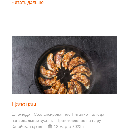
Читать дальше
Цзяоцзы
Блюдо
-
Сбалансированное Питание
-
Блюда
национальных кухонь
-
Приготовление на пару
-
Китайская кухня
12 марта 2023 г.