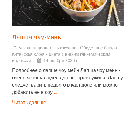
Лапша чау-мянь
Блюда национальных кухонь
-
Обеденное блюдо
-
Китайская кухня
-
Диета с низким гликемическим
индексом
14 ноября 2023 г.
Подробнее о лапше чоу мейн Лапша чоу мейн -
очень хорошая идея для быстрого ужина. Лапшу
следует варить недолго в кастрюле или можно
добавить ее в соу
...
Читать дальше