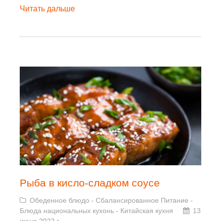
Читать дальше
Рыба в кисло-сладком соусе
Обеденное блюдо
-
Сбалансированное Питание
-
Блюда национальных кухонь
-
Китайская кухня
13