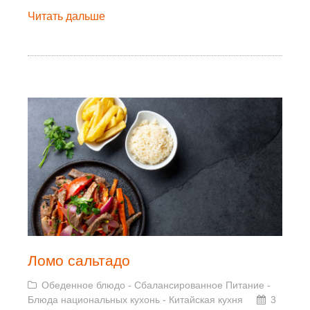
Читать дальше
Ломо сальтадо
Обеденное блюдо
-
Сбалансированное Питание
-
Блюда национальных кухонь
-
Китайская кухня
3