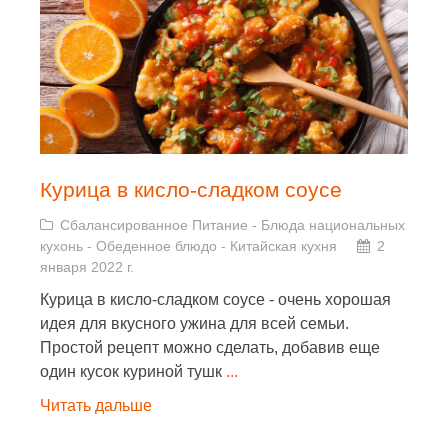
Курица в кисло-сладком соусе
Сбалансированное Питание
-
Блюда национальных
кухонь
-
Обеденное блюдо
-
Китайская кухня
2
января 2022 г.
Курица в кисло-сладком соусе - очень хорошая
идея для вкусного ужина для всей семьи.
Простой рецепт можно сделать, добавив еще
один кусок куриной тушк
...
Читать дальше