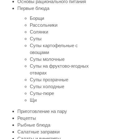
Основы рационального питания
Первые блюда
Борщи
Рассольники
Солянки
Супы
Супы картофельные с
овощами
Супы молочные
Супы на фруктово-ягодных
отварах
Супы прозрачные
Супы холодные
Супы-пюре
Щи
Приготовление на пару
Рецепты
Рыбные блюда
Салатные заправки
Салаты и винегреты