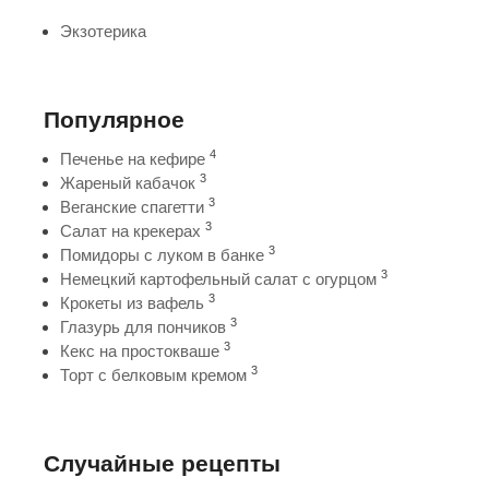
Экзотерика
Популярное
4
Печенье на кефире
3
Жареный кабачок
3
Веганские спагетти
3
Салат на крекерах
3
Помидоры с луком в банке
3
Немецкий картофельный салат с огурцом
3
Крокеты из вафель
3
Глазурь для пончиков
3
Кекс на простокваше
3
Торт с белковым кремом
Случайные рецепты