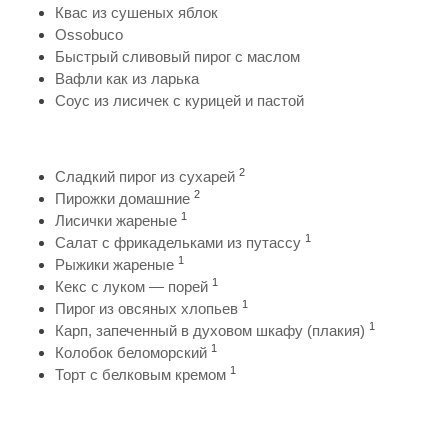
Квас из сушеных яблок
Ossobuco
Быстрый сливовый пирог с маслом
Вафли как из ларька
Соус из лисичек с курицей и пастой
2
Сладкий пирог из сухарей
2
Пирожки домашние
1
Лисички жареные
1
Салат с фрикадельками из путассу
1
Рыжики жареные
1
Кекс с луком — порей
1
Пирог из овсяных хлопьев
1
Карп, запеченный в духовом шкафу (плакия)
1
Колобок беломорский
1
Торт с белковым кремом