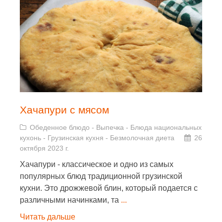
Хачапури с мясом
Обеденное блюдо
-
Выпечка
-
Блюда национальных
кухонь
-
Грузинская кухня
-
Безмолочная диета
26
октября 2023 г.
Хачапури - классическое и одно из самых
популярных блюд традиционной грузинской
кухни. Это дрожжевой блин, который подается с
различными начинками, та
...
Читать дальше