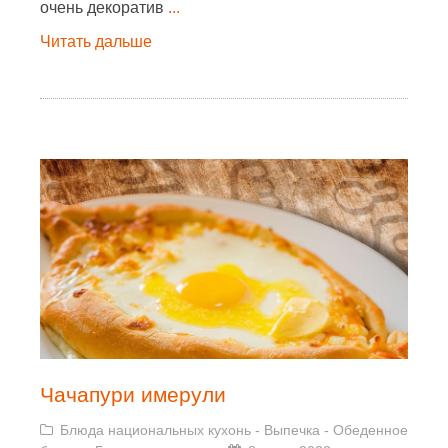
очень декоратив
...
Читать дальше
Чачапури имерули
Блюда национальных кухонь
-
Выпечка
-
Обеденное