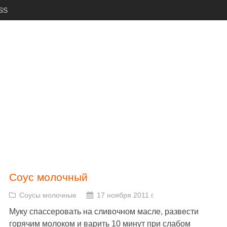
SS
Соус молочный
Соусы молочные
17 ноября 2011 г.
Муку спассеровать на сливочном масле, развести
горячим молоком и варить 10 минут при слабом