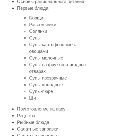
Основы рационального питания
Первые блюда
Борщи
Рассольники
Солянки
Супы
Супы картофельные с
овощами
Супы молочные
Супы на фруктово-ягодных
отварах
Супы прозрачные
Супы холодные
Супы-пюре
Щи
Приготовление на пару
Рецепты
Рыбные блюда
Салатные заправки
Салаты и винегреты