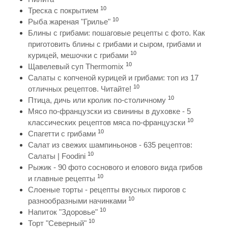
10
Треска с покрытием
10
Рыба жареная "Грилье"
Блины с грибами: пошаговые рецепты с фото. Как
приготовить блины с грибами и сыром, грибами и
10
курицей, мешочки с грибами
10
Щавелевый суп Thermomix
Салаты с копченой курицей и грибами: топ из 17
10
отличных рецептов. Читайте!
10
Птица, дичь или кролик по-столичному
Мясо по-французски из свинины в духовке - 5
10
классических рецептов мяса по-французски
10
Спагетти с грибами
Салат из свежих шампиньонов - 635 рецептов:
10
Салаты | Foodini
Рыжик - 90 фото соснового и елового вида грибов
10
и главные рецепты
Слоеные торты - рецепты вкусных пирогов с
10
разнообразными начинками
10
Напиток "Здоровье"
10
Торт "Северный"