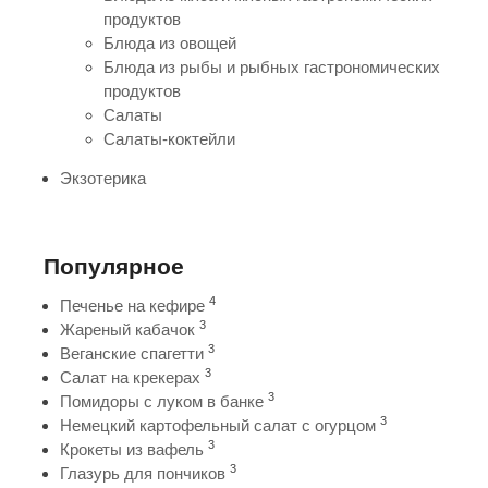
продуктов
Блюда из овощей
Блюда из рыбы и рыбных гастрономических
продуктов
Салаты
Салаты-коктейли
Экзотерика
Популярное
4
Печенье на кефире
3
Жареный кабачок
3
Веганские спагетти
3
Салат на крекерах
3
Помидоры с луком в банке
3
Немецкий картофельный салат с огурцом
3
Крокеты из вафель
3
Глазурь для пончиков