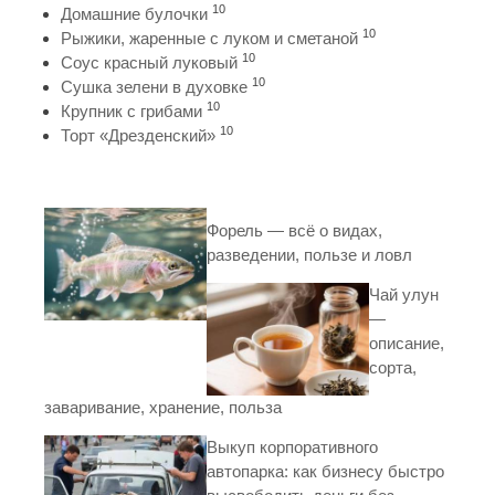
10
Домашние булочки
10
Рыжики, жаренные с луком и сметаной
10
Соус красный луковый
10
Сушка зелени в духовке
10
Крупник с грибами
10
Торт «Дрезденский»
Форель — всё о видах,
разведении, пользе и ловл
Чай улун
—
описание,
сорта,
заваривание, хранение, польза
Выкуп корпоративного
автопарка: как бизнесу быстро