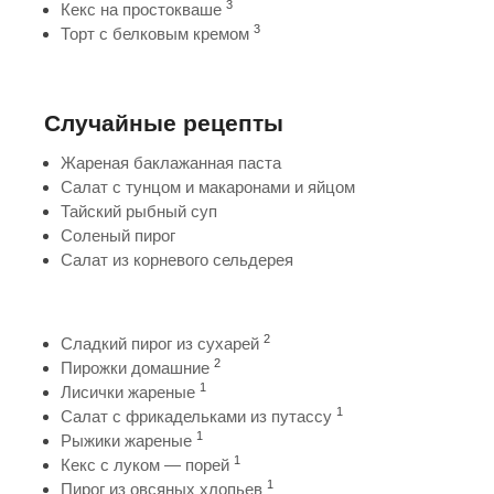
3
Кекс на простокваше
3
Торт с белковым кремом
Случайные рецепты
Жареная баклажанная паста
Салат с тунцом и макаронами и яйцом
Тайский рыбный суп
Соленый пирог
Салат из корневого сельдерея
2
Сладкий пирог из сухарей
2
Пирожки домашние
1
Лисички жареные
1
Салат с фрикадельками из путассу
1
Рыжики жареные
1
Кекс с луком — порей
1
Пирог из овсяных хлопьев