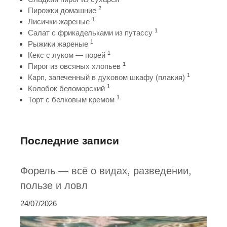
2
Пирожки домашние
1
Лисички жареные
1
Салат с фрикадельками из путассу
1
Рыжики жареные
1
Кекс с луком — порей
1
Пирог из овсяных хлопьев
1
Карп, запеченный в духовом шкафу (плакия)
1
Колобок беломорский
1
Торт с белковым кремом
Последние записи
Форель — всё о видах, разведении,
пользе и ловл
24/07/2026