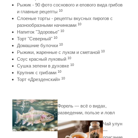
Рыжик - 90 фото соснового и елового вида грибов
10
и главные рецепты
Слоеные торты - рецепты вкусных пирогов с
10
разнообразными начинками
10
Напиток "Здоровье"
10
Торт "Северный"
10
Домашние булочки
10
Рыжики, жаренные с луком и сметаной
10
Соус красный луковый
10
Сушка зелени в духовке
10
Крупник с грибами
10
Торт «Дрезденский»
Форель — всё о видах,
разведении, пользе и ловл
Чай улун
—
описание,