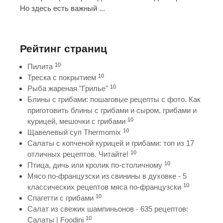
Но здесь есть важный ...
Рейтинг страниц
10
Пилита
10
Треска с покрытием
10
Рыба жареная "Грилье"
Блины с грибами: пошаговые рецепты с фото. Как
приготовить блины с грибами и сыром, грибами и
10
курицей, мешочки с грибами
10
Щавелевый суп Thermomix
Салаты с копченой курицей и грибами: топ из 17
10
отличных рецептов. Читайте!
10
Птица, дичь или кролик по-столичному
Мясо по-французски из свинины в духовке - 5
10
классических рецептов мяса по-французски
10
Спагетти с грибами
Салат из свежих шампиньонов - 635 рецептов:
10
Салаты | Foodini