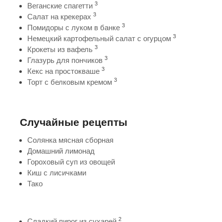
3
Веганские спагетти
3
Салат на крекерах
3
Помидоры с луком в банке
3
Немецкий картофельный салат с огурцом
3
Крокеты из вафель
3
Глазурь для пончиков
3
Кекс на простокваше
3
Торт с белковым кремом
Случайные рецепты
Солянка мясная сборная
Домашний лимонад
Гороховый суп из овощей
Киш с лисичками
Тако
2
Сладкий пирог из сухарей