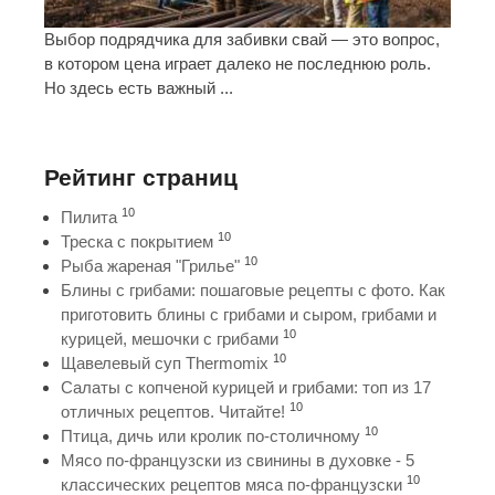
Выбор подрядчика для забивки свай — это вопрос,
в котором цена играет далеко не последнюю роль.
Но здесь есть важный ...
Рейтинг страниц
10
Пилита
10
Треска с покрытием
10
Рыба жареная "Грилье"
Блины с грибами: пошаговые рецепты с фото. Как
приготовить блины с грибами и сыром, грибами и
10
курицей, мешочки с грибами
10
Щавелевый суп Thermomix
Салаты с копченой курицей и грибами: топ из 17
10
отличных рецептов. Читайте!
10
Птица, дичь или кролик по-столичному
Мясо по-французски из свинины в духовке - 5
10
классических рецептов мяса по-французски