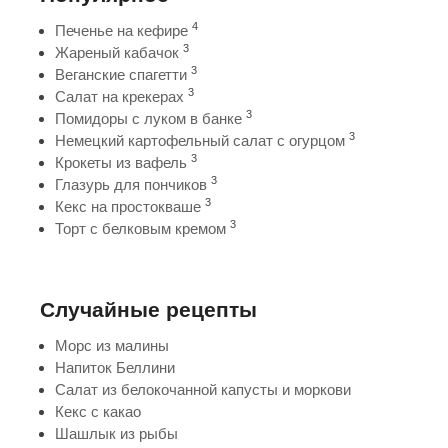
4
Печенье на кефире
3
Жареный кабачок
3
Веганские спагетти
3
Салат на крекерах
3
Помидоры с луком в банке
3
Немецкий картофельный салат с огурцом
3
Крокеты из вафель
3
Глазурь для пончиков
3
Кекс на простокваше
3
Торт с белковым кремом
Случайные рецепты
Морс из малины
Напиток Беллини
Салат из белокочанной капусты и моркови
Кекс с какао
Шашлык из рыбы