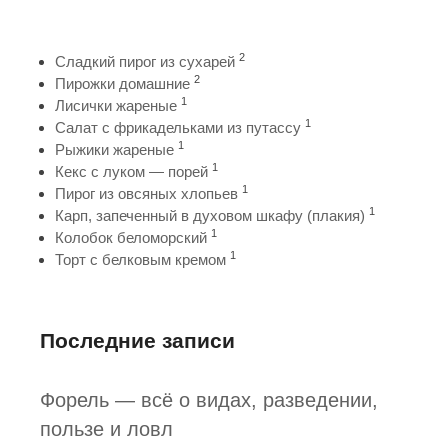
2
Сладкий пирог из сухарей
2
Пирожки домашние
1
Лисички жареные
1
Салат с фрикадельками из путассу
1
Рыжики жареные
1
Кекс с луком — порей
1
Пирог из овсяных хлопьев
1
Карп, запеченный в духовом шкафу (плакия)
1
Колобок беломорский
1
Торт с белковым кремом
Последние записи
Форель — всё о видах, разведении,
пользе и ловл