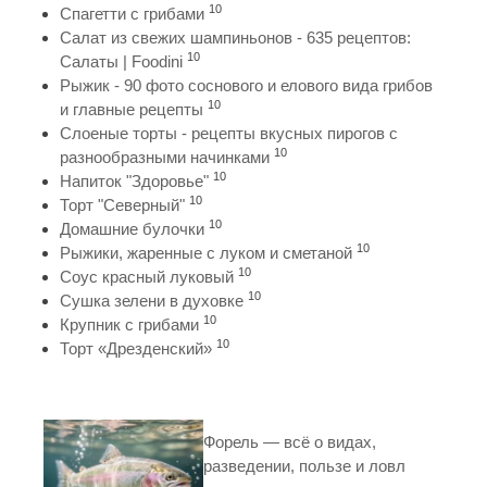
10
Спагетти с грибами
Салат из свежих шампиньонов - 635 рецептов:
10
Салаты | Foodini
Рыжик - 90 фото соснового и елового вида грибов
10
и главные рецепты
Слоеные торты - рецепты вкусных пирогов с
10
разнообразными начинками
10
Напиток "Здоровье"
10
Торт "Северный"
10
Домашние булочки
10
Рыжики, жаренные с луком и сметаной
10
Соус красный луковый
10
Сушка зелени в духовке
10
Крупник с грибами
10
Торт «Дрезденский»
Форель — всё о видах,
разведении, пользе и ловл