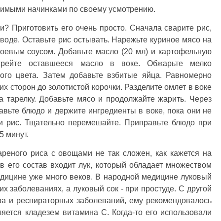
юбимыми начинками по своему усмотрению.
? Приготовить его очень просто. Сначала сварите рис,
 воде. Оставьте рис остывать. Нарежьте куриное мясо на
соевым соусом. Добавьте масло (20 мл) и картофельную
огрейте оставшееся масло в воке. Обжарьте мелко
вого цвета. Затем добавьте взбитые яйца. Равномерно
их сторон до золотистой корочки. Разделите омлет в воке
а тарелку. Добавьте мясо и продолжайте жарить. Через
вьте блюдо и держите ингредиенты в воке, пока они не
 и рис. Тщательно перемешайте. Приправьте блюдо при
5 минут.
реного риса с овощами не так сложен, как кажется на
в его состав входит лук, который обладает множеством
едицине уже много веков. В народной медицине луковый
х заболеваниях, а луковый сок - при простуде. С другой
ара и респираторных заболеваний, ему рекомендовалось
яется кладезем витамина С. Когда-то его использовали