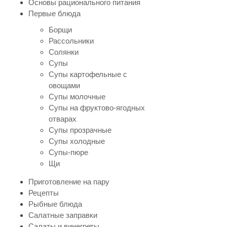
Основы рационального питания
Первые блюда
Борщи
Рассольники
Солянки
Супы
Супы картофельные с
овощами
Супы молочные
Супы на фруктово-ягодных
отварах
Супы прозрачные
Супы холодные
Супы-пюре
Щи
Приготовление на пару
Рецепты
Рыбные блюда
Салатные заправки
Салаты и винегреты