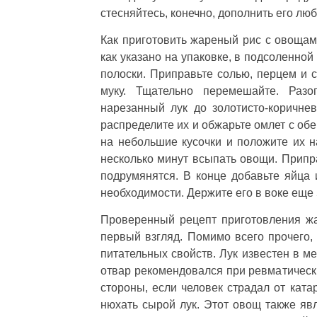
стесняйтесь, конечно, дополнить его л
Как приготовить жареный рис с овощами
как указано на упаковке, в подсоленной
полоски. Приправьте солью, перцем и 
муку. Тщательно перемешайте. Раз
нарезанный лук до золотисто-коричне
распределите их и обжарьте омлет с обе
на небольшие кусочки и положите их н
несколько минут всыпать овощи. Припра
подрумянятся. В конце добавьте яйца
необходимости. Держите его в воке еще 
Проверенный рецепт приготовления жа
первый взгляд. Помимо всего прочего, 
питательных свойств. Лук известен в м
отвар рекомендовался при ревматически
стороны, если человек страдал от кат
нюхать сырой лук. Этот овощ также явл