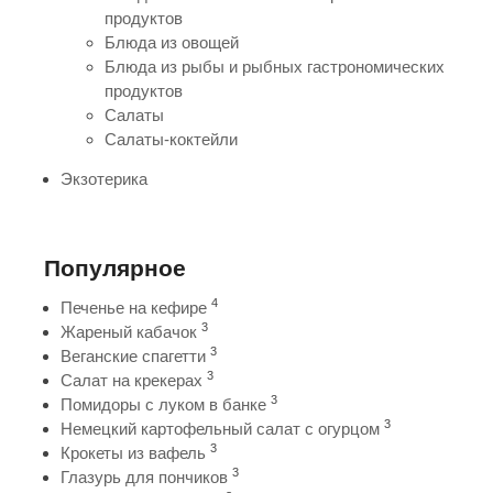
продуктов
Блюда из овощей
Блюда из рыбы и рыбных гастрономических
продуктов
Салаты
Салаты-коктейли
Экзотерика
Популярное
4
Печенье на кефире
3
Жареный кабачок
3
Веганские спагетти
3
Салат на крекерах
3
Помидоры с луком в банке
3
Немецкий картофельный салат с огурцом
3
Крокеты из вафель
3
Глазурь для пончиков