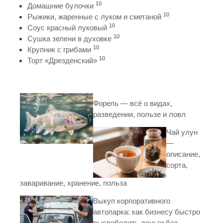
10
Домашние булочки
10
Рыжики, жаренные с луком и сметаной
10
Соус красный луковый
10
Сушка зелени в духовке
10
Крупник с грибами
10
Торт «Дрезденский»
Форель — всё о видах,
разведении, пользе и ловл
Чай улун
—
описание,
сорта,
заваривание, хранение, польза
Выкуп корпоративного
автопарка: как бизнесу быстро
высвободить деньги без