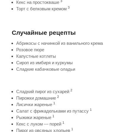
3
Кекс на простокваше
3
Торт с белковым кремом
Случайные рецепты
Абрикосы с начинкой из ванильного крема
Розовое пюре
Капустные котлеты
Сироп из имбиря и куркумы
Сладкие кабачковые оладьи
2
Сладкий пирог из сухарей
2
Пирожки домашние
1
Лисички жареные
1
Салат с фрикадельками из путассу
1
Рыжики жареные
1
Кекс с луком — порей
1
Пирог из овсяных хлопьев