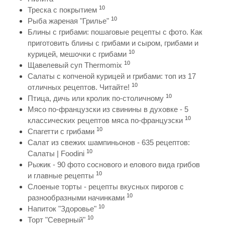
10
Треска с покрытием
10
Рыба жареная "Грилье"
Блины с грибами: пошаговые рецепты с фото. Как
приготовить блины с грибами и сыром, грибами и
10
курицей, мешочки с грибами
10
Щавелевый суп Thermomix
Салаты с копченой курицей и грибами: топ из 17
10
отличных рецептов. Читайте!
10
Птица, дичь или кролик по-столичному
Мясо по-французски из свинины в духовке - 5
10
классических рецептов мяса по-французски
10
Спагетти с грибами
Салат из свежих шампиньонов - 635 рецептов:
10
Салаты | Foodini
Рыжик - 90 фото соснового и елового вида грибов
10
и главные рецепты
Слоеные торты - рецепты вкусных пирогов с
10
разнообразными начинками
10
Напиток "Здоровье"
10
Торт "Северный"