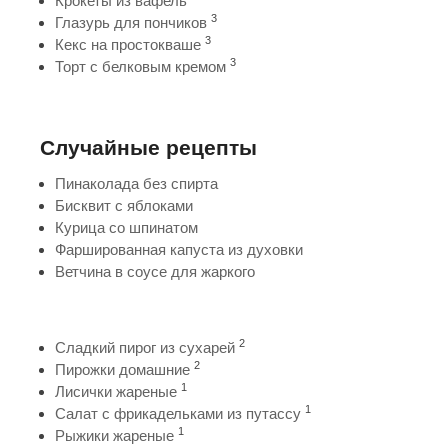
Крокеты из вафель
3
Глазурь для пончиков
3
Кекс на простокваше
3
Торт с белковым кремом
Случайные рецепты
Пинаколада без спирта
Бисквит с яблоками
Курица со шпинатом
Фаршированная капуста из духовки
Ветчина в соусе для жаркого
2
Сладкий пирог из сухарей
2
Пирожки домашние
1
Лисички жареные
1
Салат с фрикадельками из путассу
1
Рыжики жареные