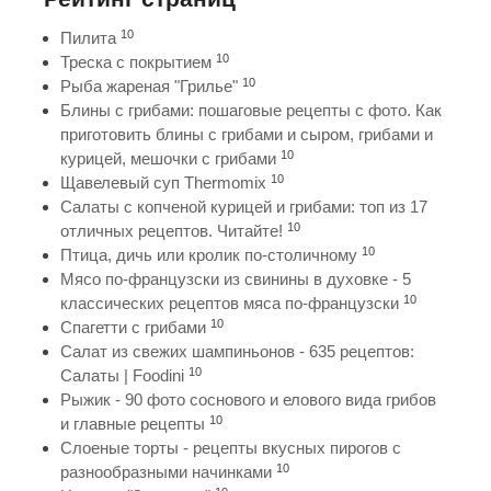
10
Пилита
10
Треска с покрытием
10
Рыба жареная "Грилье"
Блины с грибами: пошаговые рецепты с фото. Как
приготовить блины с грибами и сыром, грибами и
10
курицей, мешочки с грибами
10
Щавелевый суп Thermomix
Салаты с копченой курицей и грибами: топ из 17
10
отличных рецептов. Читайте!
10
Птица, дичь или кролик по-столичному
Мясо по-французски из свинины в духовке - 5
10
классических рецептов мяса по-французски
10
Спагетти с грибами
Салат из свежих шампиньонов - 635 рецептов:
10
Салаты | Foodini
Рыжик - 90 фото соснового и елового вида грибов
10
и главные рецепты
Слоеные торты - рецепты вкусных пирогов с
10
разнообразными начинками