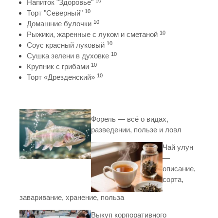
10
Напиток "Здоровье"
10
Торт "Северный"
10
Домашние булочки
10
Рыжики, жаренные с луком и сметаной
10
Соус красный луковый
10
Сушка зелени в духовке
10
Крупник с грибами
10
Торт «Дрезденский»
Форель — всё о видах,
разведении, пользе и ловл
Чай улун
—
описание,
сорта,
заваривание, хранение, польза
Выкуп корпоративного