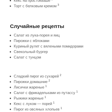
Кекс на простокваше
3
Торт с белковым кремом
Случайные рецепты
Салат из лука-порея и яиц
Пирожки с яблоками
Куриный рулет с вялеными помидорами
Свекольный бургер
Салат с тунцом
2
Сладкий пирог из сухарей
2
Пирожки домашние
1
Лисички жареные
1
Салат с фрикадельками из путассу
1
Рыжики жареные
1
Кекс с луком — порей
1
Пирог из овсяных хлопьев