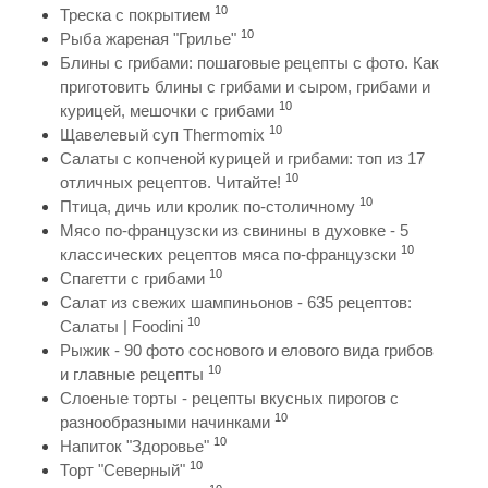
10
Треска с покрытием
10
Рыба жареная "Грилье"
Блины с грибами: пошаговые рецепты с фото. Как
приготовить блины с грибами и сыром, грибами и
10
курицей, мешочки с грибами
10
Щавелевый суп Thermomix
Салаты с копченой курицей и грибами: топ из 17
10
отличных рецептов. Читайте!
10
Птица, дичь или кролик по-столичному
Мясо по-французски из свинины в духовке - 5
10
классических рецептов мяса по-французски
10
Спагетти с грибами
Салат из свежих шампиньонов - 635 рецептов:
10
Салаты | Foodini
Рыжик - 90 фото соснового и елового вида грибов
10
и главные рецепты
Слоеные торты - рецепты вкусных пирогов с
10
разнообразными начинками
10
Напиток "Здоровье"
10
Торт "Северный"