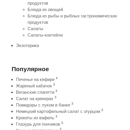
продуктов
Блюда из овощей
Блюда из рыбы и рыбных гастрономических
продуктов
Салаты
Салаты-коктейли
Экзотерика
Популярное
4
Печенье на кефире
3
Жареный кабачок
3
Веганские спагетти
3
Салат на крекерах
3
Помидоры с луком в банке
3
Немецкий картофельный салат с огурцом
3
Крокеты из вафель
3
Глазурь для пончиков
3