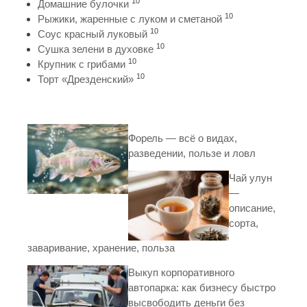
10
Домашние булочки
10
Рыжики, жаренные с луком и сметаной
10
Соус красный луковый
10
Сушка зелени в духовке
10
Крупник с грибами
10
Торт «Дрезденский»
Форель — всё о видах,
разведении, пользе и ловл
Чай улун
—
описание,
сорта,
заваривание, хранение, польза
Выкуп корпоративного
автопарка: как бизнесу быстро
высвободить деньги без