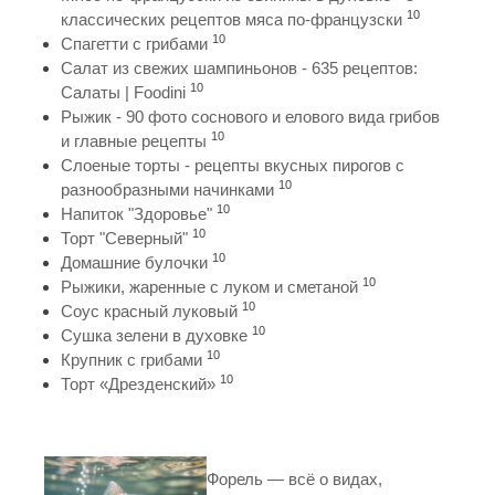
10
классических рецептов мяса по-французски
10
Спагетти с грибами
Салат из свежих шампиньонов - 635 рецептов:
10
Салаты | Foodini
Рыжик - 90 фото соснового и елового вида грибов
10
и главные рецепты
Слоеные торты - рецепты вкусных пирогов с
10
разнообразными начинками
10
Напиток "Здоровье"
10
Торт "Северный"
10
Домашние булочки
10
Рыжики, жаренные с луком и сметаной
10
Соус красный луковый
10
Сушка зелени в духовке
10
Крупник с грибами
10
Торт «Дрезденский»
Форель — всё о видах,