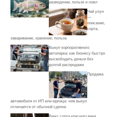
разведении, пользе и ловл
Чай улун
—
описание,
сорта,
заваривание, хранение, польза
Выкуп корпоративного
автопарка: как бизнесу быстро
высвободить деньги без
долгой распродажи
Продажа
автомобиля от ИП или юрлица: чем выкуп
отличается от обычной сделки
Вино: сорта красного вина,