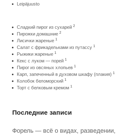
Leipäjuusto
2
Сладкий пирог из сухарей
2
Пирожки домашние
1
Лисички жареные
1
Салат с фрикадельками из путассу
1
Рыжики жареные
1
Кекс с луком — порей
1
Пирог из овсяных хлопьев
1
Карп, запеченный в духовом шкафу (плакия)
1
Колобок беломорский
1
Торт с белковым кремом
Последние записи
Форель — всё о видах, разведении,