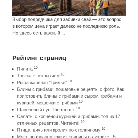
Выбор подрядчика для забивки свай — это вопрос,
в котором цена играет далеко не последнюю роль.
Но здесь есть важный ...
Рейтинг страниц
10
Пилита
10
Треска с покрытием
10
Рыба жареная "Грилье"
Блины с грибами: пошаговые рецепты с фото. Как
приготовить блины с грибами и сыром, грибами и
10
курицей, мешочки с грибами
10
Щавелевый суп Thermomix
Салаты с копченой курицей и грибами: топ из 17
10
отличных рецептов. Читайте!
10
Птица, дичь или кролик по-столичному
Мясо по-французски из свинины в духовке - 5