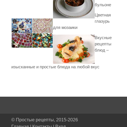
бульоне
Цветная
глазурь
для мозаики
Вкусные
рецепты
блюд –
изысканные и простые блюда на любой вкус
© Простые рецепты, 2015-2026
Главная
|
Контакты
|
Вход