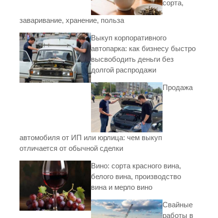
сорта,
заваривание, хранение, польза
Выкуп корпоративного
автопарка: как бизнесу быстро
высвободить деньги без
долгой распродажи
Продажа
автомобиля от ИП или юрлица: чем выкуп
отличается от обычной сделки
Вино: сорта красного вина,
белого вина, производство
вина и мерло вино
Свайные
работы в