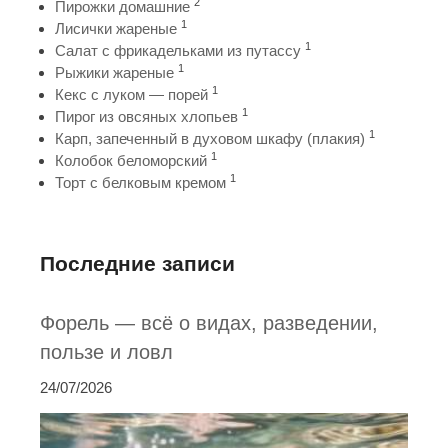
2
Пирожки домашние
1
Лисички жареные
1
Салат с фрикадельками из путассу
1
Рыжики жареные
1
Кекс с луком — порей
1
Пирог из овсяных хлопьев
1
Карп, запеченный в духовом шкафу (плакия)
1
Колобок беломорский
1
Торт с белковым кремом
Последние записи
Форель — всё о видах, разведении,
пользе и ловл
24/07/2026