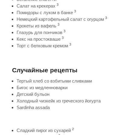
3
Салат на крекерах
3
Помидоры с луком в банке
3
Немецкий картофельный салат с огурцом
3
Крокеты из вафель
3
Глазурь для пончиков
3
Кекс на простокваше
3
Торт с белковым кремом
Случайные рецепты
Тертый хлеб со взбитыми сливками
Бигос из медленноварки
Детский бульон
Холодный чизкейк из греческого йогурта
Sardinha assada
2
Сладкий пирог из сухарей