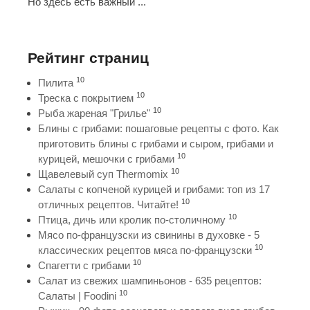
Но здесь есть важный ...
Рейтинг страниц
10
Пилита
10
Треска с покрытием
10
Рыба жареная "Грилье"
Блины с грибами: пошаговые рецепты с фото. Как
приготовить блины с грибами и сыром, грибами и
10
курицей, мешочки с грибами
10
Щавелевый суп Thermomix
Салаты с копченой курицей и грибами: топ из 17
10
отличных рецептов. Читайте!
10
Птица, дичь или кролик по-столичному
Мясо по-французски из свинины в духовке - 5
10
классических рецептов мяса по-французски
10
Спагетти с грибами
Салат из свежих шампиньонов - 635 рецептов:
10
Салаты | Foodini