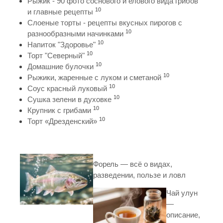
Рыжик - 90 фото соснового и елового вида грибов
10
и главные рецепты
Слоеные торты - рецепты вкусных пирогов с
10
разнообразными начинками
10
Напиток "Здоровье"
10
Торт "Северный"
10
Домашние булочки
10
Рыжики, жаренные с луком и сметаной
10
Соус красный луковый
10
Сушка зелени в духовке
10
Крупник с грибами
10
Торт «Дрезденский»
Форель — всё о видах,
разведении, пользе и ловл
Чай улун
—
описание,