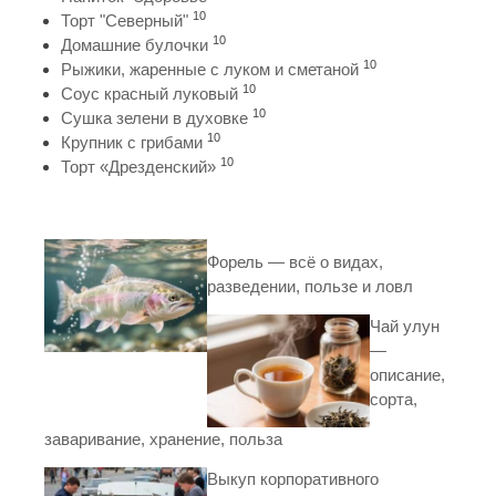
10
Торт "Северный"
10
Домашние булочки
10
Рыжики, жаренные с луком и сметаной
10
Соус красный луковый
10
Сушка зелени в духовке
10
Крупник с грибами
10
Торт «Дрезденский»
Форель — всё о видах,
разведении, пользе и ловл
Чай улун
—
описание,
сорта,
заваривание, хранение, польза
Выкуп корпоративного