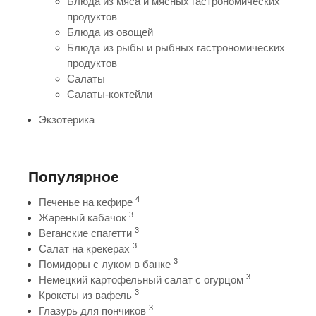
Блюда из мяса и мясных гастрономических
продуктов
Блюда из овощей
Блюда из рыбы и рыбных гастрономических
продуктов
Салаты
Салаты-коктейли
Экзотерика
Популярное
4
Печенье на кефире
3
Жареный кабачок
3
Веганские спагетти
3
Салат на крекерах
3
Помидоры с луком в банке
3
Немецкий картофельный салат с огурцом
3
Крокеты из вафель
3
Глазурь для пончиков