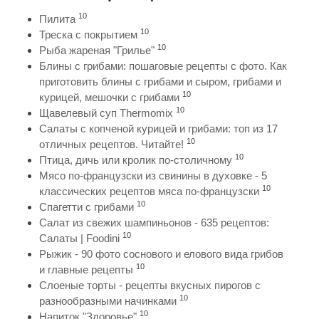
10
Пилита
10
Треска с покрытием
10
Рыба жареная "Грилье"
Блины с грибами: пошаговые рецепты с фото. Как
приготовить блины с грибами и сыром, грибами и
10
курицей, мешочки с грибами
10
Щавелевый суп Thermomix
Салаты с копченой курицей и грибами: топ из 17
10
отличных рецептов. Читайте!
10
Птица, дичь или кролик по-столичному
Мясо по-французски из свинины в духовке - 5
10
классических рецептов мяса по-французски
10
Спагетти с грибами
Салат из свежих шампиньонов - 635 рецептов:
10
Салаты | Foodini
Рыжик - 90 фото соснового и елового вида грибов
10
и главные рецепты
Слоеные торты - рецепты вкусных пирогов с
10
разнообразными начинками
10
Напиток "Здоровье"