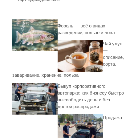
Форель — всё о видах,
разведении, пользе и ловл
Чай улун
—
описание,
сорта,
заваривание, хранение, польза
Выкуп корпоративного
автопарка: как бизнесу быстро
высвободить деньги без
долгой распродажи
Продажа