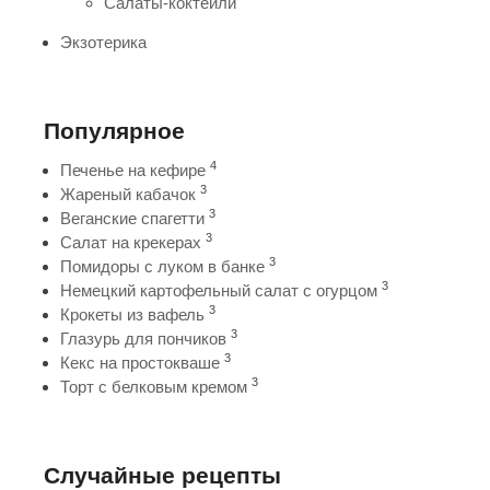
Салаты-коктейли
Экзотерика
Популярное
4
Печенье на кефире
3
Жареный кабачок
3
Веганские спагетти
3
Салат на крекерах
3
Помидоры с луком в банке
3
Немецкий картофельный салат с огурцом
3
Крокеты из вафель
3
Глазурь для пончиков
3
Кекс на простокваше
3
Торт с белковым кремом
Случайные рецепты