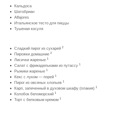
Кальдоса
Шатобриан
Alfajores
Итальянское тесто для пиццы
Тушеная косуля
2
Сладкий пирог из сухарей
2
Пирожки домашние
1
Лисички жареные
1
Салат с фрикадельками из путассу
1
Рыжики жареные
1
Кекс с луком — порей
1
Пирог из овсяных хлопьев
1
Карп, запеченный в духовом шкафу (плакия)
1
Колобок беломорский
1
Торт с белковым кремом