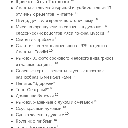
10
Щавелевый суп Thermomix
Салаты с копченой курицей и грибами: топ из 17
10
отличных рецептов. Читайте!
10
Птица, дичь или кролик по-столичному
Мясо по-французски из свинины в духовке - 5
10
классических рецептов мяса по-французски
10
Спагетти с грибами
Салат из свежих шампиньонов - 635 рецептов:
10
Салаты | Foodini
Рыжик - 90 фото соснового и елового вида грибов
10
и главные рецепты
Слоеные торты - рецепты вкусных пирогов с
10
разнообразными начинками
10
Напиток "Здоровье"
10
Торт "Северный"
10
Домашние булочки
10
Рыжики, жаренные с луком и сметаной
10
Соус красный луковый
10
Сушка зелени в духовке
10
Крупник с грибами
10
Торт «Дрезденский»