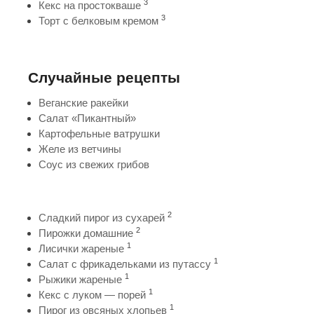
3
Кекс на простокваше
3
Торт с белковым кремом
Случайные рецепты
Веганские ракейки
Салат «Пикантный»
Картофельные ватрушки
Желе из ветчины
Соус из свежих грибов
2
Сладкий пирог из сухарей
2
Пирожки домашние
1
Лисички жареные
1
Салат с фрикадельками из путассу
1
Рыжики жареные
1
Кекс с луком — порей
1
Пирог из овсяных хлопьев