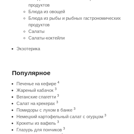
продуктов
Блюда из овощей
Блюда из рыбы и рыбных гастрономических
продуктов
Салаты
Салаты-коктейли
Экзотерика
Популярное
4
Печенье на кефире
3
Жареный кабачок
3
Веганские спагетти
3
Салат на крекерах
3
Помидоры с луком в банке
3
Немецкий картофельный салат с огурцом
3
Крокеты из вафель
3
Глазурь для пончиков