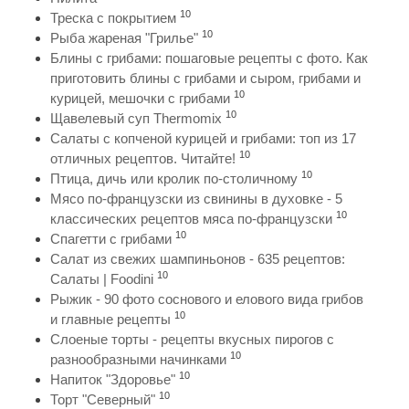
10
Треска с покрытием
10
Рыба жареная "Грилье"
Блины с грибами: пошаговые рецепты с фото. Как
приготовить блины с грибами и сыром, грибами и
10
курицей, мешочки с грибами
10
Щавелевый суп Thermomix
Салаты с копченой курицей и грибами: топ из 17
10
отличных рецептов. Читайте!
10
Птица, дичь или кролик по-столичному
Мясо по-французски из свинины в духовке - 5
10
классических рецептов мяса по-французски
10
Спагетти с грибами
Салат из свежих шампиньонов - 635 рецептов:
10
Салаты | Foodini
Рыжик - 90 фото соснового и елового вида грибов
10
и главные рецепты
Слоеные торты - рецепты вкусных пирогов с
10
разнообразными начинками
10
Напиток "Здоровье"
10
Торт "Северный"