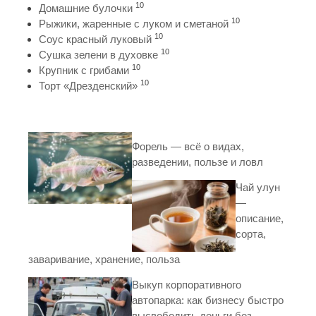
10
Домашние булочки
10
Рыжики, жаренные с луком и сметаной
10
Соус красный луковый
10
Сушка зелени в духовке
10
Крупник с грибами
10
Торт «Дрезденский»
Форель — всё о видах,
разведении, пользе и ловл
Чай улун
—
описание,
сорта,
заваривание, хранение, польза
Выкуп корпоративного
автопарка: как бизнесу быстро
высвободить деньги без