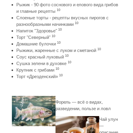
Рыжик - 90 фото соснового и елового вида грибов
10
и главные рецепты
Слоеные торты - рецепты вкусных пирогов с
10
разнообразными начинками
10
Напиток "Здоровье"
10
Торт "Северный"
10
Домашние булочки
10
Рыжики, жаренные с луком и сметаной
10
Соус красный луковый
10
Сушка зелени в духовке
10
Крупник с грибами
10
Торт «Дрезденский»
Форель — всё о видах,
разведении, пользе и ловл
Чай улун
—
описание,