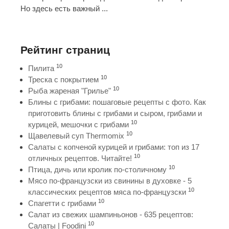
Но здесь есть важный ...
Рейтинг страниц
10
Пилита
10
Треска с покрытием
10
Рыба жареная "Грилье"
Блины с грибами: пошаговые рецепты с фото. Как
приготовить блины с грибами и сыром, грибами и
10
курицей, мешочки с грибами
10
Щавелевый суп Thermomix
Салаты с копченой курицей и грибами: топ из 17
10
отличных рецептов. Читайте!
10
Птица, дичь или кролик по-столичному
Мясо по-французски из свинины в духовке - 5
10
классических рецептов мяса по-французски
10
Спагетти с грибами
Салат из свежих шампиньонов - 635 рецептов:
10
Салаты | Foodini