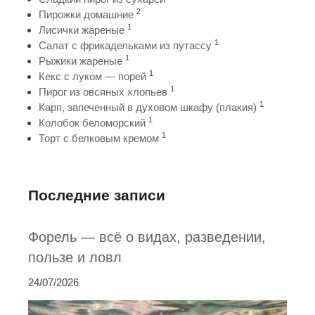
2
Пирожки домашние
1
Лисички жареные
1
Салат с фрикадельками из путассу
1
Рыжики жареные
1
Кекс с луком — порей
1
Пирог из овсяных хлопьев
1
Карп, запеченный в духовом шкафу (плакия)
1
Колобок беломорский
1
Торт с белковым кремом
Последние записи
Форель — всё о видах, разведении,
пользе и ловл
24/07/2026