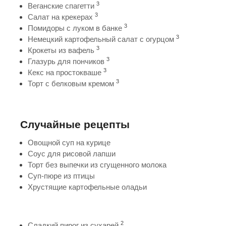
3
Веганские спагетти
3
Салат на крекерах
3
Помидоры с луком в банке
3
Немецкий картофельный салат с огурцом
3
Крокеты из вафель
3
Глазурь для пончиков
3
Кекс на простокваше
3
Торт с белковым кремом
Случайные рецепты
Овощной суп на курице
Соус для рисовой лапши
Торт без выпечки из сгущенного молока
Суп-пюре из птицы
Хрустящие картофельные оладьи
2
Сладкий пирог из сухарей