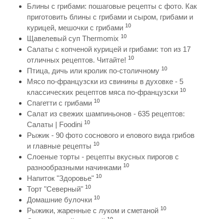
Блины с грибами: пошаговые рецепты с фото. Как
приготовить блины с грибами и сыром, грибами и
10
курицей, мешочки с грибами
10
Щавелевый суп Thermomix
Салаты с копченой курицей и грибами: топ из 17
10
отличных рецептов. Читайте!
10
Птица, дичь или кролик по-столичному
Мясо по-французски из свинины в духовке - 5
10
классических рецептов мяса по-французски
10
Спагетти с грибами
Салат из свежих шампиньонов - 635 рецептов:
10
Салаты | Foodini
Рыжик - 90 фото соснового и елового вида грибов
10
и главные рецепты
Слоеные торты - рецепты вкусных пирогов с
10
разнообразными начинками
10
Напиток "Здоровье"
10
Торт "Северный"
10
Домашние булочки
10
Рыжики, жаренные с луком и сметаной