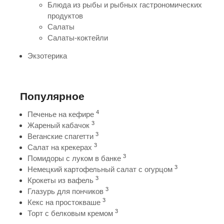
Блюда из рыбы и рыбных гастрономических
продуктов
Салаты
Салаты-коктейли
Экзотерика
Популярное
4
Печенье на кефире
3
Жареный кабачок
3
Веганские спагетти
3
Салат на крекерах
3
Помидоры с луком в банке
3
Немецкий картофельный салат с огурцом
3
Крокеты из вафель
3
Глазурь для пончиков
3
Кекс на простокваше
3
Торт с белковым кремом