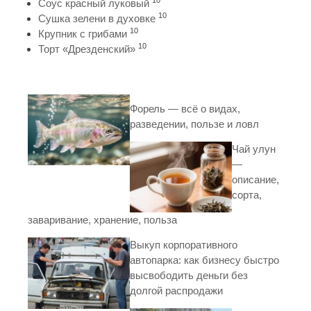
10
Соус красный луковый
10
Сушка зелени в духовке
10
Крупник с грибами
10
Торт «Дрезденский»
Форель — всё о видах,
разведении, пользе и ловл
Чай улун
—
описание,
сорта,
заваривание, хранение, польза
Выкуп корпоративного
автопарка: как бизнесу быстро
высвободить деньги без
долгой распродажи