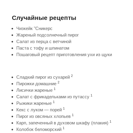
Случайные рецепты
Чизкейк "Сникерс
Жареный подсолнечный пирог
Салат из перца с ветчиной
Паста с тофу и шпинатом
Пошаговый рецепт приготовления ухи из щуки
2
Сладкий пирог из сухарей
2
Пирожки домашние
1
Лисички жареные
1
Салат с фрикадельками из путассу
1
Рыжики жареные
1
Кекс с луком — порей
1
Пирог из овсяных хлопьев
1
Карп, запеченный в духовом шкафу (плакия)
1
Колобок беломорский