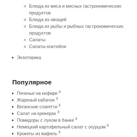
Блюда из мяса и мясных гастрономических
продуктов
Блюда из овощей
Блюда из рыбы и рыбных гастрономических
продуктов
Салаты
Салаты-коктейли
Экзотерика
Популярное
4
Печенье на кефире
3
Жареный кабачок
3
Веганские спагетти
3
Салат на крекерах
3
Помидоры с луком в банке
3
Немецкий картофельный салат с огурцом
3
Крокеты из вафель