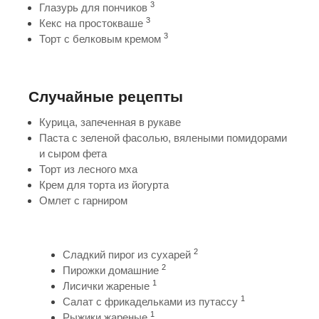
3
Глазурь для пончиков
3
Кекс на простокваше
3
Торт с белковым кремом
Случайные рецепты
Курица, запеченная в рукаве
Паста с зеленой фасолью, вялеными помидорами
и сыром фета
Торт из лесного мха
Крем для торта из йогурта
Омлет с гарниром
2
Сладкий пирог из сухарей
2
Пирожки домашние
1
Лисички жареные
1
Салат с фрикадельками из путассу
1
Рыжики жареные