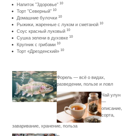
10
Напиток "Здоровье"
10
Торт "Северный"
10
Домашние булочки
10
Рыжики, жаренные с луком и сметаной
10
Соус красный луковый
10
Сушка зелени в духовке
10
Крупник с грибами
10
Торт «Дрезденский»
Форель — всё о видах,
разведении, пользе и ловл
Чай улун
—
описание,
сорта,
заваривание, хранение, польза