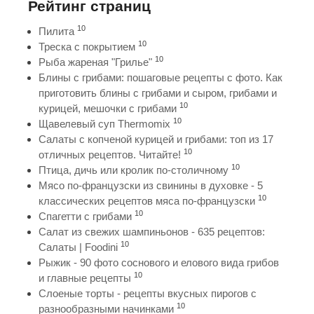
Рейтинг страниц
10
Пилита
10
Треска с покрытием
10
Рыба жареная "Грилье"
Блины с грибами: пошаговые рецепты с фото. Как
приготовить блины с грибами и сыром, грибами и
10
курицей, мешочки с грибами
10
Щавелевый суп Thermomix
Салаты с копченой курицей и грибами: топ из 17
10
отличных рецептов. Читайте!
10
Птица, дичь или кролик по-столичному
Мясо по-французски из свинины в духовке - 5
10
классических рецептов мяса по-французски
10
Спагетти с грибами
Салат из свежих шампиньонов - 635 рецептов:
10
Салаты | Foodini
Рыжик - 90 фото соснового и елового вида грибов
10
и главные рецепты
Слоеные торты - рецепты вкусных пирогов с
10
разнообразными начинками