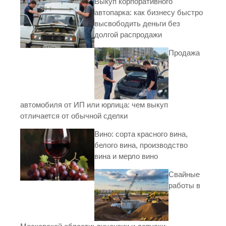
Выкуп корпоративного
автопарка: как бизнесу быстро
высвободить деньги без
долгой распродажи
Продажа
автомобиля от ИП или юрлица: чем выкуп
отличается от обычной сделки
Вино: сорта красного вина,
белого вина, производство
вина и мерло вино
Свайные
работы в