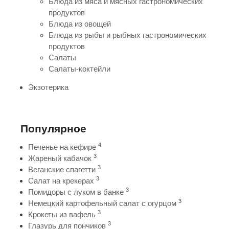
Блюда из мяса и мясных гастрономических
продуктов
Блюда из овощей
Блюда из рыбы и рыбных гастрономических
продуктов
Салаты
Салаты-коктейли
Экзотерика
Популярное
4
Печенье на кефире
3
Жареный кабачок
3
Веганские спагетти
3
Салат на крекерах
3
Помидоры с луком в банке
3
Немецкий картофельный салат с огурцом
3
Крокеты из вафель
3
Глазурь для пончиков