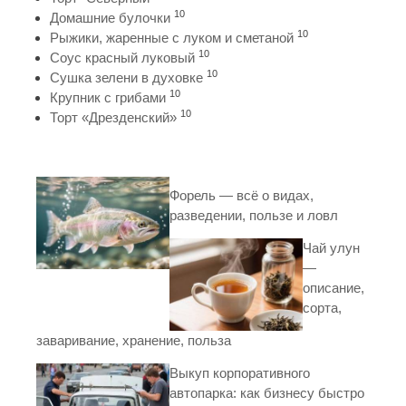
10
Домашние булочки
10
Рыжики, жаренные с луком и сметаной
10
Соус красный луковый
10
Сушка зелени в духовке
10
Крупник с грибами
10
Торт «Дрезденский»
Форель — всё о видах,
разведении, пользе и ловл
Чай улун
—
описание,
сорта,
заваривание, хранение, польза
Выкуп корпоративного
автопарка: как бизнесу быстро