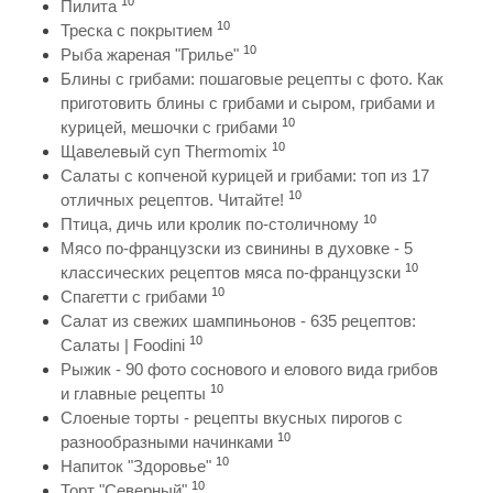
10
Пилита
10
Треска с покрытием
10
Рыба жареная "Грилье"
Блины с грибами: пошаговые рецепты с фото. Как
приготовить блины с грибами и сыром, грибами и
10
курицей, мешочки с грибами
10
Щавелевый суп Thermomix
Салаты с копченой курицей и грибами: топ из 17
10
отличных рецептов. Читайте!
10
Птица, дичь или кролик по-столичному
Мясо по-французски из свинины в духовке - 5
10
классических рецептов мяса по-французски
10
Спагетти с грибами
Салат из свежих шампиньонов - 635 рецептов:
10
Салаты | Foodini
Рыжик - 90 фото соснового и елового вида грибов
10
и главные рецепты
Слоеные торты - рецепты вкусных пирогов с
10
разнообразными начинками
10
Напиток "Здоровье"
10
Торт "Северный"