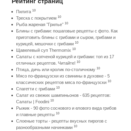
Рейтинг страниц
10
Пилита
10
Треска с покрытием
10
Рыба жареная "Грилье"
Блины с грибами: пошаговые рецепты с фото. Как
приготовить блины с грибами и сыром, грибами и
10
курицей, мешочки с грибами
10
Щавелевый суп Thermomix
Салаты с копченой курицей и грибами: топ из 17
10
отличных рецептов. Читайте!
10
Птица, дичь или кролик по-столичному
Мясо по-французски из свинины в духовке - 5
10
классических рецептов мяса по-французски
10
Спагетти с грибами
Салат из свежих шампиньонов - 635 рецептов:
10
Салаты | Foodini
Рыжик - 90 фото соснового и елового вида грибов
10
и главные рецепты
Слоеные торты - рецепты вкусных пирогов с
10
разнообразными начинками