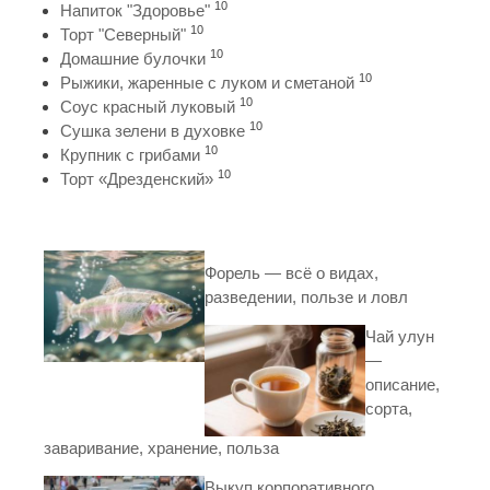
10
Напиток "Здоровье"
10
Торт "Северный"
10
Домашние булочки
10
Рыжики, жаренные с луком и сметаной
10
Соус красный луковый
10
Сушка зелени в духовке
10
Крупник с грибами
10
Торт «Дрезденский»
Форель — всё о видах,
разведении, пользе и ловл
Чай улун
—
описание,
сорта,
заваривание, хранение, польза
Выкуп корпоративного