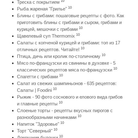
10
Треска с покрытием
10
Рыба жареная "Грилье"
Блины с грибами: пошаговые рецепты с фото. Как
приготовить блины с грибами и сыром, грибами и
10
курицей, мешочки с грибами
10
Щавелевый суп Thermomix
Салаты с копченой курицей и грибами: топ из 17
10
отличных рецептов. Читайте!
10
Птица, дичь или кролик по-столичному
Мясо по-французски из свинины в духовке - 5
10
классических рецептов мяса по-французски
10
Спагетти с грибами
Салат из свежих шампиньонов - 635 рецептов:
10
Салаты | Foodini
Рыжик - 90 фото соснового и елового вида грибов
10
и главные рецепты
Слоеные торты - рецепты вкусных пирогов с
10
разнообразными начинками
10
Напиток "Здоровье"
10
Торт "Северный"
10
Домашние булочки