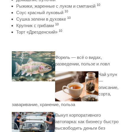
10
Рыжики, жаренные с луком и сметаной
10
Соус красный луковый
10
Сушка зелени в духовке
10
Крупник с грибами
10
Торт «Дрезденский»
Форель — всё о видах,
разведении, пользе и ловл
Чай улун
—
описание,
сорта,
заваривание, хранение, польза
Выкуп корпоративного
автопарка: как бизнесу быстро
высвободить деньги без