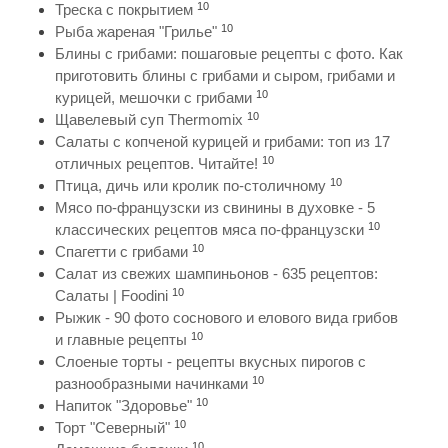
10
Треска с покрытием
10
Рыба жареная "Грилье"
Блины с грибами: пошаговые рецепты с фото. Как
приготовить блины с грибами и сыром, грибами и
10
курицей, мешочки с грибами
10
Щавелевый суп Thermomix
Салаты с копченой курицей и грибами: топ из 17
10
отличных рецептов. Читайте!
10
Птица, дичь или кролик по-столичному
Мясо по-французски из свинины в духовке - 5
10
классических рецептов мяса по-французски
10
Спагетти с грибами
Салат из свежих шампиньонов - 635 рецептов:
10
Салаты | Foodini
Рыжик - 90 фото соснового и елового вида грибов
10
и главные рецепты
Слоеные торты - рецепты вкусных пирогов с
10
разнообразными начинками
10
Напиток "Здоровье"
10
Торт "Северный"
10