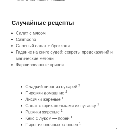
Случайные рецепты
Салат с мясом
Calimocho
Слоеный салат с брокколи
Гадание на книге судеб: секреты предсказаний и
магические методы
Фаршированные привои
2
Сладкий пирог из сухарей
2
Пирожки домашние
1
Лисички жареные
1
Салат с фрикадельками из путассу
1
Рыжики жареные
1
Кекс с луком — порей
1
Пирог из овсяных хлопьев