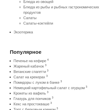
Блюда из овощей
Блюда из рыбы и рыбных гастрономических
продуктов
Салаты
Салаты-коктейли
Экзотерика
Популярное
4
Печенье на кефире
3
Жареный кабачок
3
Веганские спагетти
3
Салат на крекерах
3
Помидоры с луком в банке
3
Немецкий картофельный салат с огурцом
3
Крокеты из вафель
3
Глазурь для пончиков
3
Кекс на простокваше
3
Торт с белковым кремом