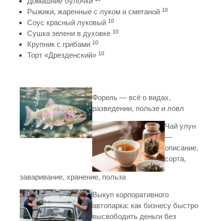
Домашние булочки
10
Рыжики, жаренные с луком и сметаной
10
Соус красный луковый
10
Сушка зелени в духовке
10
Крупник с грибами
10
Торт «Дрезденский»
Форель — всё о видах,
разведении, пользе и ловл
Чай улун
—
описание,
сорта,
заваривание, хранение, польза
Выкуп корпоративного
автопарка: как бизнесу быстро
высвободить деньги без