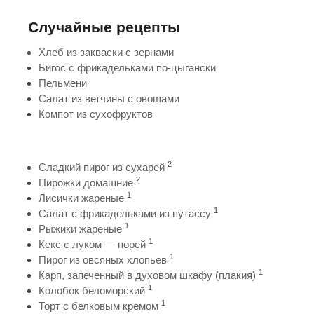
Случайные рецепты
Хлеб из закваски с зернами
Бигос с фрикадельками по-цыгански
Пельмени
Салат из ветчины с овощами
Компот из сухофруктов
2
Сладкий пирог из сухарей
2
Пирожки домашние
1
Лисички жареные
1
Салат с фрикадельками из путассу
1
Рыжики жареные
1
Кекс с луком — порей
1
Пирог из овсяных хлопьев
1
Карп, запеченный в духовом шкафу (плакия)
1
Колобок беломорский
1
Торт с белковым кремом