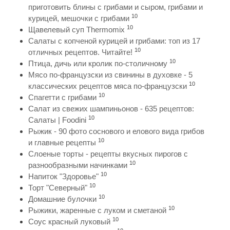
приготовить блины с грибами и сыром, грибами и
10
курицей, мешочки с грибами
10
Щавелевый суп Thermomix
Салаты с копченой курицей и грибами: топ из 17
10
отличных рецептов. Читайте!
10
Птица, дичь или кролик по-столичному
Мясо по-французски из свинины в духовке - 5
10
классических рецептов мяса по-французски
10
Спагетти с грибами
Салат из свежих шампиньонов - 635 рецептов:
10
Салаты | Foodini
Рыжик - 90 фото соснового и елового вида грибов
10
и главные рецепты
Слоеные торты - рецепты вкусных пирогов с
10
разнообразными начинками
10
Напиток "Здоровье"
10
Торт "Северный"
10
Домашние булочки
10
Рыжики, жаренные с луком и сметаной
10
Соус красный луковый