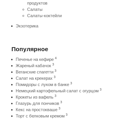
продуктов
Салаты
Салаты-коктейли
Экзотерика
Популярное
4
Печенье на кефире
3
Жареный кабачок
3
Веганские спагетти
3
Салат на крекерах
3
Помидоры с луком в банке
3
Немецкий картофельный салат с огурцом
3
Крокеты из вафель
3
Глазурь для пончиков
3
Кекс на простокваше
3
Торт с белковым кремом