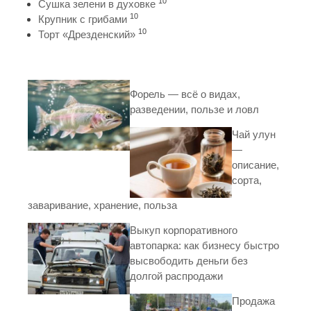
10
Сушка зелени в духовке
10
Крупник с грибами
10
Торт «Дрезденский»
Форель — всё о видах,
разведении, пользе и ловл
Чай улун
—
описание,
сорта,
заваривание, хранение, польза
Выкуп корпоративного
автопарка: как бизнесу быстро
высвободить деньги без
долгой распродажи
Продажа