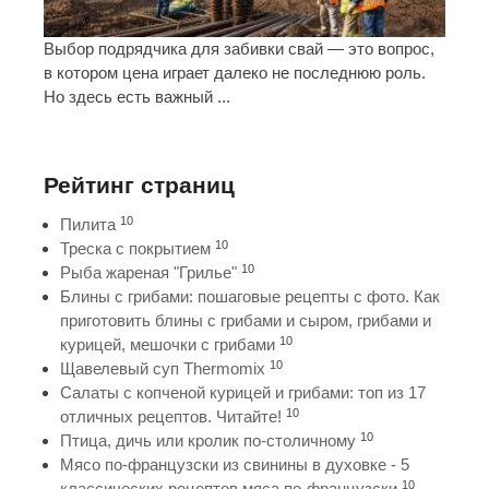
Выбор подрядчика для забивки свай — это вопрос,
в котором цена играет далеко не последнюю роль.
Но здесь есть важный ...
Рейтинг страниц
10
Пилита
10
Треска с покрытием
10
Рыба жареная "Грилье"
Блины с грибами: пошаговые рецепты с фото. Как
приготовить блины с грибами и сыром, грибами и
10
курицей, мешочки с грибами
10
Щавелевый суп Thermomix
Салаты с копченой курицей и грибами: топ из 17
10
отличных рецептов. Читайте!
10
Птица, дичь или кролик по-столичному
Мясо по-французски из свинины в духовке - 5
10
классических рецептов мяса по-французски