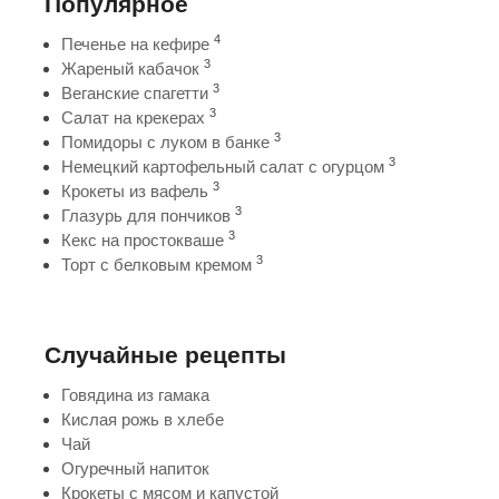
Популярное
4
Печенье на кефире
3
Жареный кабачок
3
Веганские спагетти
3
Салат на крекерах
3
Помидоры с луком в банке
3
Немецкий картофельный салат с огурцом
3
Крокеты из вафель
3
Глазурь для пончиков
3
Кекс на простокваше
3
Торт с белковым кремом
Случайные рецепты
Говядина из гамака
Кислая рожь в хлебе
Чай
Огуречный напиток
Крокеты с мясом и капустой