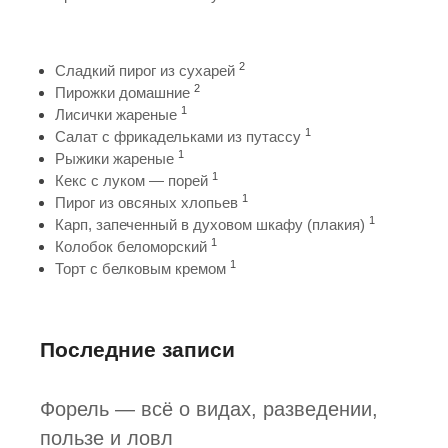
2
Сладкий пирог из сухарей
2
Пирожки домашние
1
Лисички жареные
1
Салат с фрикадельками из путассу
1
Рыжики жареные
1
Кекс с луком — порей
1
Пирог из овсяных хлопьев
1
Карп, запеченный в духовом шкафу (плакия)
1
Колобок беломорский
1
Торт с белковым кремом
Последние записи
Форель — всё о видах, разведении,
пользе и ловл