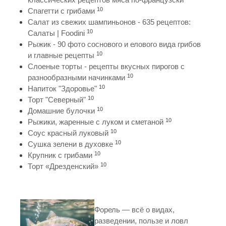
10
Спагетти с грибами
Салат из свежих шампиньонов - 635 рецептов:
10
Салаты | Foodini
Рыжик - 90 фото соснового и елового вида грибов
10
и главные рецепты
Слоеные торты - рецепты вкусных пирогов с
10
разнообразными начинками
10
Напиток "Здоровье"
10
Торт "Северный"
10
Домашние булочки
10
Рыжики, жаренные с луком и сметаной
10
Соус красный луковый
10
Сушка зелени в духовке
10
Крупник с грибами
10
Торт «Дрезденский»
Форель — всё о видах,
разведении, пользе и ловл