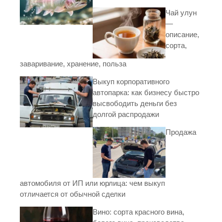
Чай улун
—
описание,
сорта,
заваривание, хранение, польза
Выкуп корпоративного
автопарка: как бизнесу быстро
высвободить деньги без
долгой распродажи
Продажа
автомобиля от ИП или юрлица: чем выкуп
отличается от обычной сделки
Вино: сорта красного вина,