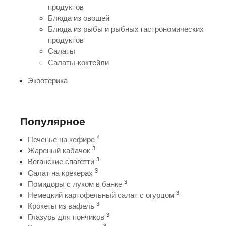
продуктов
Блюда из овощей
Блюда из рыбы и рыбных гастрономических
продуктов
Салаты
Салаты-коктейли
Экзотерика
Популярное
4
Печенье на кефире
3
Жареный кабачок
3
Веганские спагетти
3
Салат на крекерах
3
Помидоры с луком в банке
3
Немецкий картофельный салат с огурцом
3
Крокеты из вафель
3
Глазурь для пончиков
3