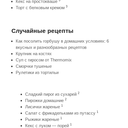
Кекс на простокваше
3
Торт с белковым кремом
Случайные рецепты
Как посолить горбушу в домашних условиях: 6
вкусных и разнообразных рецептов
Крупник на костях
Суп с гиросом от Thermomix
Сморчки тушеные
Рулетики из тортильи
2
Сладкий пирог из сухарей
2
Пирожки домашние
1
Лисички жареные
1
Салат с фрикадельками из путассу
1
Рыжики жареные
1
Кекс с луком — порей