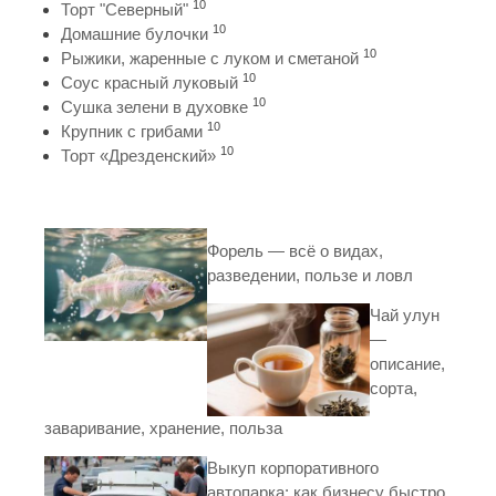
10
Торт "Северный"
10
Домашние булочки
10
Рыжики, жаренные с луком и сметаной
10
Соус красный луковый
10
Сушка зелени в духовке
10
Крупник с грибами
10
Торт «Дрезденский»
Форель — всё о видах,
разведении, пользе и ловл
Чай улун
—
описание,
сорта,
заваривание, хранение, польза
Выкуп корпоративного
автопарка: как бизнесу быстро