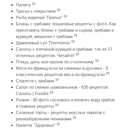
10
Пилита
10
Треска с покрытием
10
Рыба жареная "Грилье"
Блины с грибами: пошаговые рецепты с фото. Как
приготовить блины с грибами и сыром, грибами и
10
курицей, мешочки с грибами
10
Щавелевый суп Thermomix
Салаты с копченой курицей и грибами: топ из 17
10
отличных рецептов. Читайте!
10
Птица, дичь или кролик по-столичному
Мясо по-французски из свинины в духовке - 5
10
классических рецептов мяса по-французски
10
Спагетти с грибами
Салат из свежих шампиньонов - 635 рецептов:
10
Салаты | Foodini
Рыжик - 90 фото соснового и елового вида грибов
10
и главные рецепты
Слоеные торты - рецепты вкусных пирогов с
10
разнообразными начинками
10
Напиток "Здоровье"