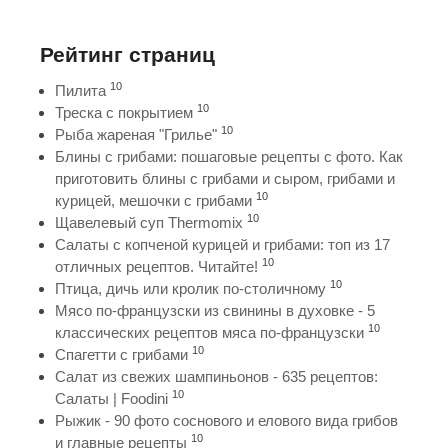
Рейтинг страниц
10
Пилита
10
Треска с покрытием
10
Рыба жареная "Грилье"
Блины с грибами: пошаговые рецепты с фото. Как
приготовить блины с грибами и сыром, грибами и
10
курицей, мешочки с грибами
10
Щавелевый суп Thermomix
Салаты с копченой курицей и грибами: топ из 17
10
отличных рецептов. Читайте!
10
Птица, дичь или кролик по-столичному
Мясо по-французски из свинины в духовке - 5
10
классических рецептов мяса по-французски
10
Спагетти с грибами
Салат из свежих шампиньонов - 635 рецептов:
10
Салаты | Foodini
Рыжик - 90 фото соснового и елового вида грибов
10
и главные рецепты