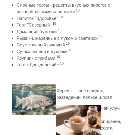
Слоеные торты - рецепты вкусных пирогов с
10
разнообразными начинками
10
Напиток "Здоровье"
10
Торт "Северный"
10
Домашние булочки
10
Рыжики, жаренные с луком и сметаной
10
Соус красный луковый
10
Сушка зелени в духовке
10
Крупник с грибами
10
Торт «Дрезденский»
Форель — всё о видах,
разведении, пользе и ловл
Чай улун
—
описание,
сорта,