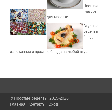
Цветная
глазурь
для мозаики
Вкусные
рецепты
блюд –
изысканные и простые блюда на любой вкус
© Простые рецепты, 2015-2026
Главная
|
Контакты
|
Вход