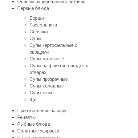
Основы рационального питания
Первые блюда
Борщи
Рассольники
Солянки
Супы
Супы картофельные с
овощами
Супы молочные
Супы на фруктово-ягодных
отварах
Супы прозрачные
Супы холодные
Супы-пюре
Щи
Приготовление на пару
Рецепты
Рыбные блюда
Салатные заправки
Салаты и винегреты