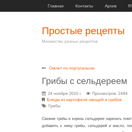
Главная
Контакты
Архив
R
Простые рецепты
Множество разных рецептов
Омлет по-португальски
Грибы с сельдереем
24 ноября 2010 г.
Просмотров: 2494
Блюда из картофеля овощей и грибов
Грибы
Свежие грибы и корень сельдерея нарезать лом
добавить к нему грибы, сельдерей и масло, п