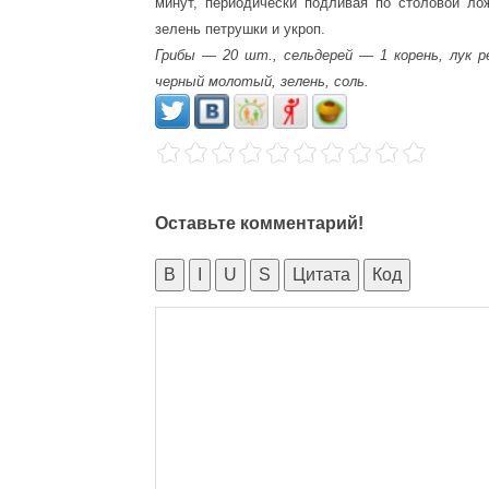
минут, периодически подливая по столовой ло
зелень петрушки и укроп.
Грибы — 20 шт., сельдерей — 1 корень, лук 
черный молотый, зелень, соль.
Оставьте комментарий!
B
I
U
S
Цитата
Код