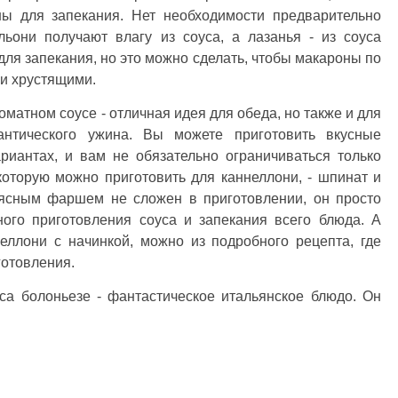
ны для запекания. Нет необходимости предварительно
льони получают влагу из соуса, а лазанья - из соуса
для запекания, но это можно сделать, чтобы макароны по
и хрустящими.
матном соусе - отличная идея для обеда, но также и для
антического ужина. Вы можете приготовить вкусные
иантах, и вам не обязательно ограничиваться только
которую можно приготовить для каннеллони, - шпинат и
мясным фаршем не сложен в приготовлении, он просто
ого приготовления соуса и запекания всего блюда. А
неллони с начинкой, можно из подробного рецепта, где
готовления.
са болоньезе - фантастическое итальянское блюдо. Он