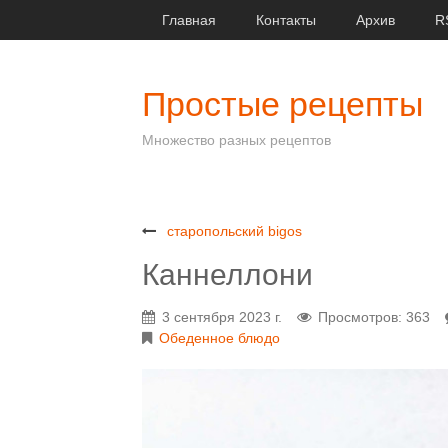
Главная
Контакты
Архив
R
Простые рецепты
Множество разных рецептов
старопольский bigos
Каннеллони
3 сентября 2023 г.
Просмотров: 363
Обеденное блюдо