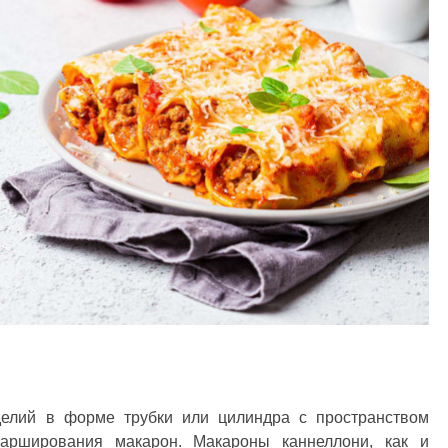
делий в форме трубки или цилиндра с пространством
арширования макарон. Макароны каннеллони, как и