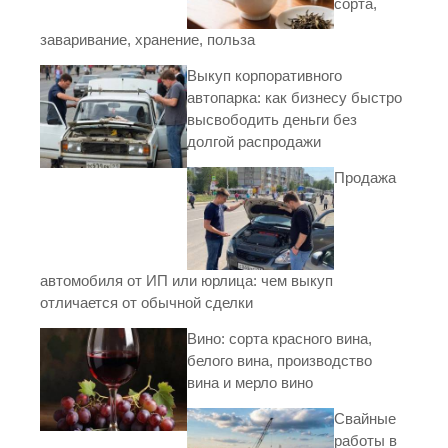
сорта,
заваривание, хранение, польза
Выкуп корпоративного
автопарка: как бизнесу быстро
высвободить деньги без
долгой распродажи
Продажа
автомобиля от ИП или юрлица: чем выкуп
отличается от обычной сделки
Вино: сорта красного вина,
белого вина, производство
вина и мерло вино
Свайные
работы в