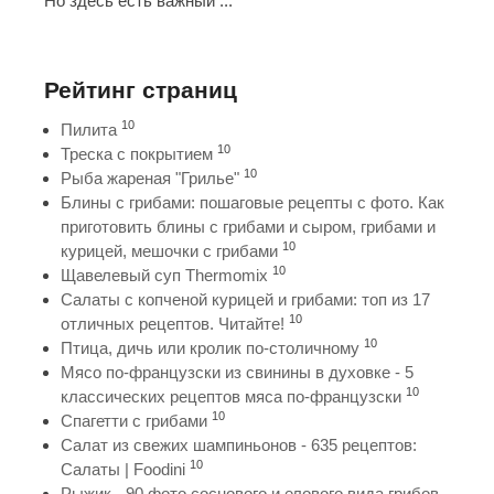
Но здесь есть важный ...
Рейтинг страниц
10
Пилита
10
Треска с покрытием
10
Рыба жареная "Грилье"
Блины с грибами: пошаговые рецепты с фото. Как
приготовить блины с грибами и сыром, грибами и
10
курицей, мешочки с грибами
10
Щавелевый суп Thermomix
Салаты с копченой курицей и грибами: топ из 17
10
отличных рецептов. Читайте!
10
Птица, дичь или кролик по-столичному
Мясо по-французски из свинины в духовке - 5
10
классических рецептов мяса по-французски
10
Спагетти с грибами
Салат из свежих шампиньонов - 635 рецептов:
10
Салаты | Foodini
Рыжик - 90 фото соснового и елового вида грибов