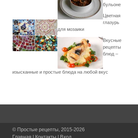
бульоне
Цветная
глазурь
для мозаики
Вкусные
рецепты
блюд –
изысканные и простые блюда на любой вкус
© Простые рецепты, 2015-2026
Главная
|
Контакты
|
Вход