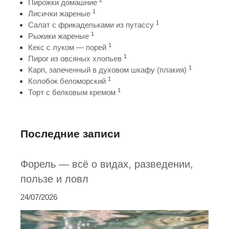
Пирожки домашние
1
Лисички жареные
1
Салат с фрикадельками из путассу
1
Рыжики жареные
1
Кекс с луком — порей
1
Пирог из овсяных хлопьев
1
Карп, запеченный в духовом шкафу (плакия)
1
Колобок беломорский
1
Торт с белковым кремом
Последние записи
Форель — всё о видах, разведении,
пользе и ловл
24/07/2026