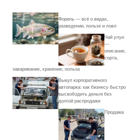
Форель — всё о видах,
разведении, пользе и ловл
Чай улун
—
описание,
сорта,
заваривание, хранение, польза
Выкуп корпоративного
автопарка: как бизнесу быстро
высвободить деньги без
долгой распродажи
Продажа