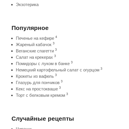
Экзотерика
Популярное
4
Печенье на кефире
3
Жареный кабачок
3
Веганские спагетти
3
Салат на крекерах
3
Помидоры с луком в банке
3
Немецкий картофельный салат с огурцом
3
Крокеты из вафель
3
Глазурь для пончиков
3
Кекс на простокваше
3
Торт с белковым кремом
Случайные рецепты
Чираши