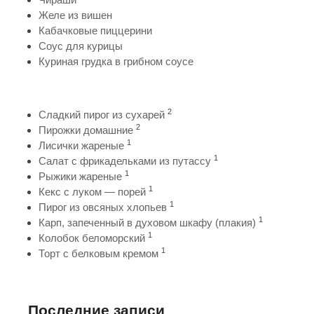
Желе из вишен
Кабачковые пиццерини
Соус для курицы
Куриная грудка в грибном соусе
2
Сладкий пирог из сухарей
2
Пирожки домашние
1
Лисички жареные
1
Салат с фрикадельками из путассу
1
Рыжики жареные
1
Кекс с луком — порей
1
Пирог из овсяных хлопьев
1
Карп, запеченный в духовом шкафу (плакия)
1
Колобок беломорский
1
Торт с белковым кремом
Последние записи