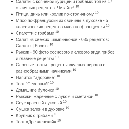
Салаты с копченой курицей и грибами: топ из 17
10
отличных рецептов. Читайте!
10
Птица, дичь или кролик по-столичному
Мясо по-французски из свинины в духовке - 5
10
классических рецептов мяса по-французски
10
Спагетти с грибами
Салат из свежих шампиньонов - 635 рецептов:
10
Салаты | Foodini
Рыжик - 90 фото соснового и елового вида грибов
10
и главные рецепты
Слоеные торты - рецепты вкусных пирогов с
10
разнообразными начинками
10
Напиток "Здоровье"
10
Торт "Северный"
10
Домашние булочки
10
Рыжики, жаренные с луком и сметаной
10
Соус красный луковый
10
Сушка зелени в духовке
10
Крупник с грибами
10
Торт «Дрезденский»