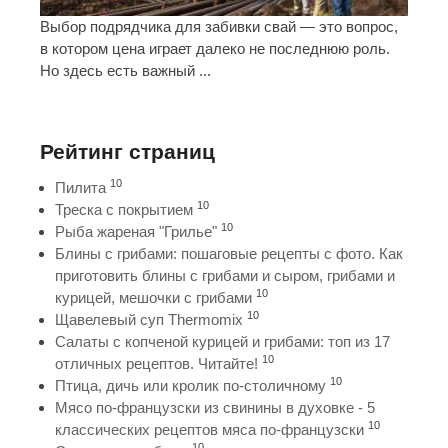
Выбор подрядчика для забивки свай — это вопрос,
в котором цена играет далеко не последнюю роль.
Но здесь есть важный ...
Рейтинг страниц
10
Пилита
10
Треска с покрытием
10
Рыба жареная "Грилье"
Блины с грибами: пошаговые рецепты с фото. Как
приготовить блины с грибами и сыром, грибами и
10
курицей, мешочки с грибами
10
Щавелевый суп Thermomix
Салаты с копченой курицей и грибами: топ из 17
10
отличных рецептов. Читайте!
10
Птица, дичь или кролик по-столичному
Мясо по-французски из свинины в духовке - 5
10
классических рецептов мяса по-французски
10