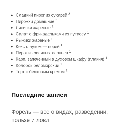
2
Сладкий пирог из сухарей
2
Пирожки домашние
1
Лисички жареные
1
Салат с фрикадельками из путассу
1
Рыжики жареные
1
Кекс с луком — порей
1
Пирог из овсяных хлопьев
1
Карп, запеченный в духовом шкафу (плакия)
1
Колобок беломорский
1
Торт с белковым кремом
Последние записи
Форель — всё о видах, разведении,
пользе и ловл