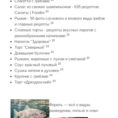
Спагетти с грибами
Салат из свежих шампиньонов - 635 рецептов:
10
Салаты | Foodini
Рыжик - 90 фото соснового и елового вида грибов
10
и главные рецепты
Слоеные торты - рецепты вкусных пирогов с
10
разнообразными начинками
10
Напиток "Здоровье"
10
Торт "Северный"
10
Домашние булочки
10
Рыжики, жаренные с луком и сметаной
10
Соус красный луковый
10
Сушка зелени в духовке
10
Крупник с грибами
10
Торт «Дрезденский»
Форель — всё о видах,
разведении, пользе и ловл