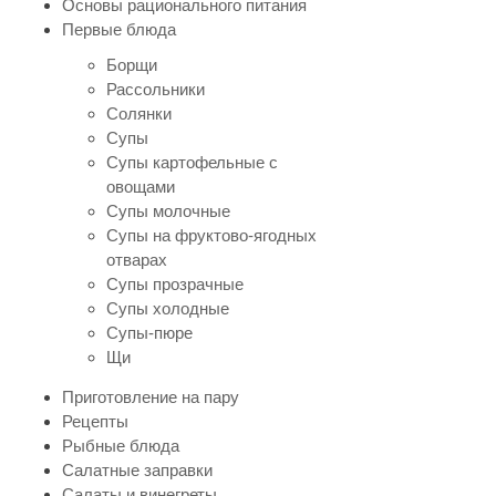
Основы рационального питания
Первые блюда
Борщи
Рассольники
Солянки
Супы
Супы картофельные с
овощами
Супы молочные
Супы на фруктово-ягодных
отварах
Супы прозрачные
Супы холодные
Супы-пюре
Щи
Приготовление на пару
Рецепты
Рыбные блюда
Салатные заправки
Салаты и винегреты