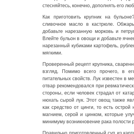
стесняйтесь, конечно, дополнять его л
Как приготовить крупник на бульоне
сливочное масло в кастрюле. Обжарь
добавьте нарезанную морковь и петру
Влейте бульон в овощи и добавьте ячне
нарезанный кубиками картофель, рублен
мягкими.
Проверенный рецепт крупника, сваренно
взгляд. Помимо всего прочего, в ег
питательных свойств. Лук известен в м
отвар рекомендовался при ревматически
стороны, если человек страдал от кат
нюхать сырой лук. Этот овощ также явл
как средство от цинги, то есть острой
магнием, серой и цинком, которые улу
минимуму возникновение рака полости рт
Правильно приготовленный суп из карт