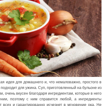
ая идея для домашнего и, что немаловажно, простого в
 подходит для ужина. Суп, приготовленный на бульоне из
и, очень вкусен благодаря ингредиентам, которые в него
ении, поэтому с ним справится любой, а ингредиенты
т всех и гарантированно исчезнет в мгновение ока. Не