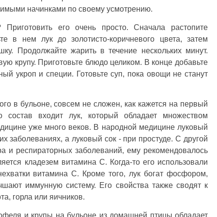
юбимыми начинками по своему усмотрению.
? Приготовить его очень просто. Сначала растопите
те в нем лук до золотисто-коричневого цвета, затем
шку. Продолжайте жарить в течение нескольких минут.
вую крупу. Приготовьте блюдо целиком. В конце добавьте
ый укроп и специи. Готовьте суп, пока овощи не станут
го в бульоне, совсем не сложен, как кажется на первый
о состав входит лук, который обладает множеством
едицине уже много веков. В народной медицине луковый
х заболеваниях, а луковый сок - при простуде. С другой
ара и респираторных заболеваний, ему рекомендовалось
яется кладезем витамина С. Когда-то его использовали
 нехватки витамина С. Кроме того, лук богат фосфором,
чшают иммунную систему. Его свойства также сводят к
а, горла или яичников.
офеля и крупы на бульоне из домашней птицы обладает