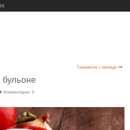
SS
Гуакамоле с авокадо
в бульоне
Комментарии: 0