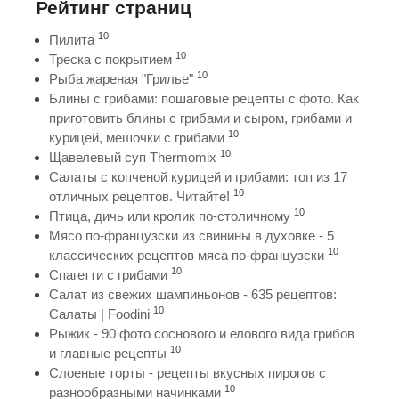
Рейтинг страниц
10
Пилита
10
Треска с покрытием
10
Рыба жареная "Грилье"
Блины с грибами: пошаговые рецепты с фото. Как
приготовить блины с грибами и сыром, грибами и
10
курицей, мешочки с грибами
10
Щавелевый суп Thermomix
Салаты с копченой курицей и грибами: топ из 17
10
отличных рецептов. Читайте!
10
Птица, дичь или кролик по-столичному
Мясо по-французски из свинины в духовке - 5
10
классических рецептов мяса по-французски
10
Спагетти с грибами
Салат из свежих шампиньонов - 635 рецептов:
10
Салаты | Foodini
Рыжик - 90 фото соснового и елового вида грибов
10
и главные рецепты
Слоеные торты - рецепты вкусных пирогов с
10
разнообразными начинками