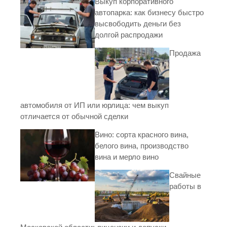
Выкуп корпоративного
автопарка: как бизнесу быстро
высвободить деньги без
долгой распродажи
Продажа
автомобиля от ИП или юрлица: чем выкуп
отличается от обычной сделки
Вино: сорта красного вина,
белого вина, производство
вина и мерло вино
Свайные
работы в