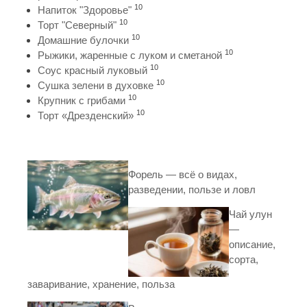
10
Напиток "Здоровье"
10
Торт "Северный"
10
Домашние булочки
10
Рыжики, жаренные с луком и сметаной
10
Соус красный луковый
10
Сушка зелени в духовке
10
Крупник с грибами
10
Торт «Дрезденский»
Форель — всё о видах,
разведении, пользе и ловл
Чай улун
—
описание,
сорта,
заваривание, хранение, польза