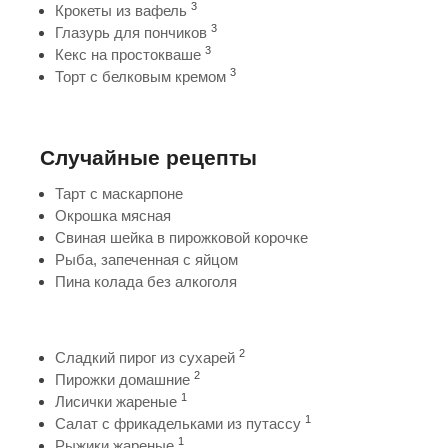
3
Крокеты из вафель
3
Глазурь для пончиков
3
Кекс на простокваше
3
Торт с белковым кремом
Случайные рецепты
Тарт с маскарпоне
Окрошка мясная
Свиная шейка в пирожковой корочке
Рыба, запеченная с яйцом
Пина колада без алкоголя
2
Сладкий пирог из сухарей
2
Пирожки домашние
1
Лисички жареные
1
Салат с фрикадельками из путассу
1
Рыжики жареные