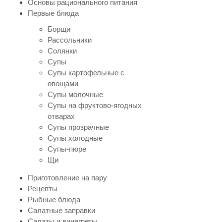
Основы рационального питания
Первые блюда
Борщи
Рассольники
Солянки
Супы
Супы картофельные с
овощами
Супы молочные
Супы на фруктово-ягодных
отварах
Супы прозрачные
Супы холодные
Супы-пюре
Щи
Приготовление на пару
Рецепты
Рыбные блюда
Салатные заправки
Салаты и винегреты