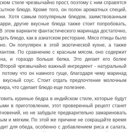
ком стиле чрезвычайно прост, поэтому с ним справятся
сытное блюдо. Кроме того, он полон ароматных специй,
ухни. Хотя самым популярным блюдом, заимствованным
арри, другие вкусные блюда также стоит попробовать,
В этом варианте фантастического маринада достаточно,
дать блюдо, как в азиатском ресторане. Мясо птицы было
но. Он популярен в этой экзотической кухне, а также
иантом. По сравнению с красным мясом, оно содержит
на, и гораздо больше белка. Это делает его более
 Второй чрезвычайно важный ингредиент - натуральный
т, потому что он намного гуще, благодаря чему маринад
я вкусный соус. Стоит отдать предпочтение молочным
ира, что сделает блюдо еще полезнее.
товить куриные бедра в индийском стиле, которые будут
ыми в приготовлении, этот проверенный рецепт станет
мгновений, но не забудьте предварительно замариновать
жным и мягким. По этой же причине не сокращайте время
дит для обеда, особенно с добавлением риса и салата,