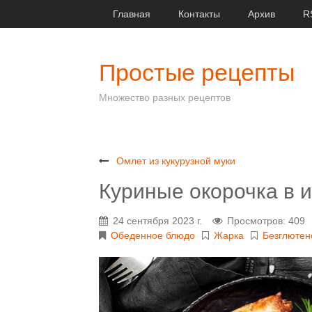
Главная
Контакты
Архив
R
Простые рецепты
Множество разных рецептов
Омлет из кукурузной муки
Куриные окорочка в 
24 сентября 2023 г.
Просмотров: 409
Обеденное блюдо
Жарка
Безглютен