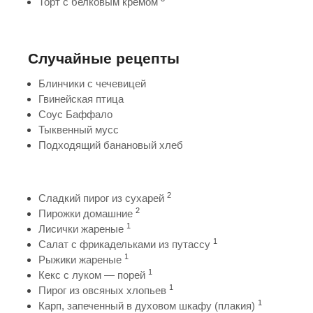
Торт с белковым кремом
Случайные рецепты
Блинчики с чечевицей
Гвинейская птица
Соус Баффало
Тыквенный мусс
Подходящий банановый хлеб
2
Сладкий пирог из сухарей
2
Пирожки домашние
1
Лисички жареные
1
Салат с фрикадельками из путассу
1
Рыжики жареные
1
Кекс с луком — порей
1
Пирог из овсяных хлопьев
1
Карп, запеченный в духовом шкафу (плакия)