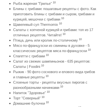
10
Рыба жареная "Грилье"
Блины с грибами: пошаговые рецепты с фото. Как
приготовить блины с грибами и сыром, грибами и
10
курицей, мешочки с грибами
10
Щавелевый суп Thermomix
Салаты с копченой курицей и грибами: топ из 17
10
отличных рецептов. Читайте!
10
Птица, дичь или кролик по-столичному
Мясо по-французски из свинины в духовке - 5
10
классических рецептов мяса по-французски
10
Спагетти с грибами
Салат из свежих шампиньонов - 635 рецептов:
10
Салаты | Foodini
Рыжик - 90 фото соснового и елового вида грибов
10
и главные рецепты
Слоеные торты - рецепты вкусных пирогов с
10
разнообразными начинками
10
Напиток "Здоровье"
10
Торт "Северный"
10
Домашние булочки