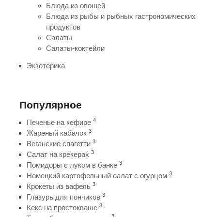
Блюда из овощей
Блюда из рыбы и рыбных гастрономических
продуктов
Салаты
Салаты-коктейли
Экзотерика
Популярное
4
Печенье на кефире
3
Жареный кабачок
3
Веганские спагетти
3
Салат на крекерах
3
Помидоры с луком в банке
3
Немецкий картофельный салат с огурцом
3
Крокеты из вафель
3
Глазурь для пончиков
3
Кекс на простокваше
3