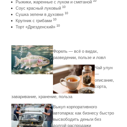
10
Рыжики, жаренные с луком и сметаной
10
Соус красный луковый
10
Сушка зелени в духовке
10
Крупник с грибами
10
Торт «Дрезденский»
Форель — всё о видах,
разведении, пользе и ловл
Чай улун
—
описание,
сорта,
заваривание, хранение, польза
Выкуп корпоративного
автопарка: как бизнесу быстро
высвободить деньги без
долгой распродажи