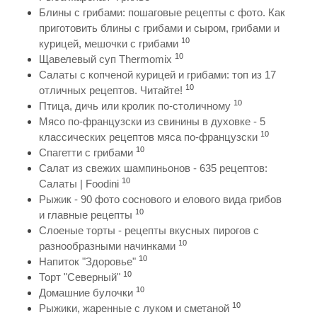
Блины с грибами: пошаговые рецепты с фото. Как
приготовить блины с грибами и сыром, грибами и
10
курицей, мешочки с грибами
10
Щавелевый суп Thermomix
Салаты с копченой курицей и грибами: топ из 17
10
отличных рецептов. Читайте!
10
Птица, дичь или кролик по-столичному
Мясо по-французски из свинины в духовке - 5
10
классических рецептов мяса по-французски
10
Спагетти с грибами
Салат из свежих шампиньонов - 635 рецептов:
10
Салаты | Foodini
Рыжик - 90 фото соснового и елового вида грибов
10
и главные рецепты
Слоеные торты - рецепты вкусных пирогов с
10
разнообразными начинками
10
Напиток "Здоровье"
10
Торт "Северный"
10
Домашние булочки
10
Рыжики, жаренные с луком и сметаной