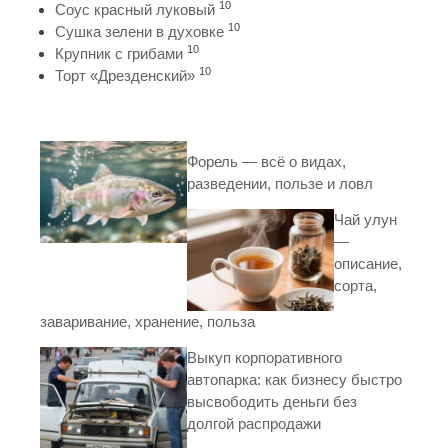
10
Соус красный луковый
10
Сушка зелени в духовке
10
Крупник с грибами
10
Торт «Дрезденский»
Форель — всё о видах,
разведении, пользе и ловл
Чай улун
—
описание,
сорта,
заваривание, хранение, польза
Выкуп корпоративного
автопарка: как бизнесу быстро
высвободить деньги без
долгой распродажи