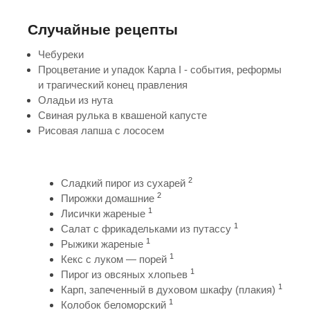
Случайные рецепты
Чебуреки
Процветание и упадок Карла I - события, реформы
и трагический конец правления
Оладьи из нута
Свиная рулька в квашеной капусте
Рисовая лапша с лососем
2
Сладкий пирог из сухарей
2
Пирожки домашние
1
Лисички жареные
1
Салат с фрикадельками из путассу
1
Рыжики жареные
1
Кекс с луком — порей
1
Пирог из овсяных хлопьев
1
Карп, запеченный в духовом шкафу (плакия)
1
Колобок беломорский