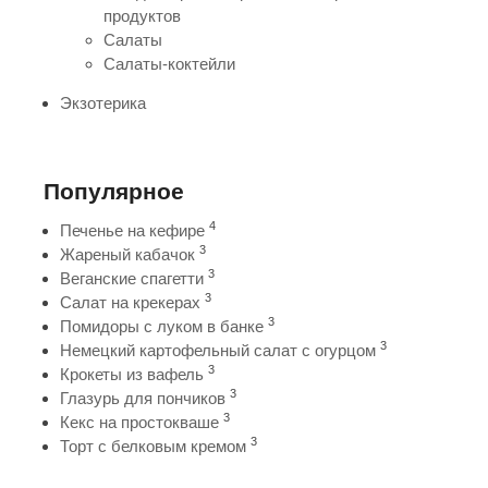
продуктов
Салаты
Салаты-коктейли
Экзотерика
Популярное
4
Печенье на кефире
3
Жареный кабачок
3
Веганские спагетти
3
Салат на крекерах
3
Помидоры с луком в банке
3
Немецкий картофельный салат с огурцом
3
Крокеты из вафель
3
Глазурь для пончиков
3
Кекс на простокваше
3
Торт с белковым кремом