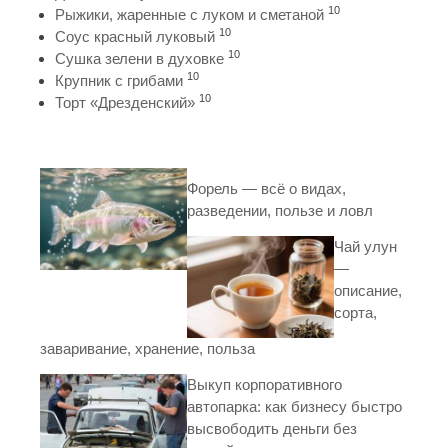
10
Рыжики, жаренные с луком и сметаной
10
Соус красный луковый
10
Сушка зелени в духовке
10
Крупник с грибами
10
Торт «Дрезденский»
Форель — всё о видах,
разведении, пользе и ловл
Чай улун
—
описание,
сорта,
заваривание, хранение, польза
Выкуп корпоративного
автопарка: как бизнесу быстро
высвободить деньги без