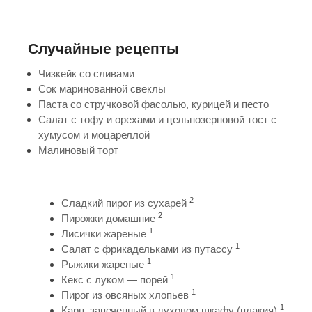
Случайные рецепты
Чизкейк со сливами
Сок маринованной свеклы
Паста со стручковой фасолью, курицей и песто
Салат с тофу и орехами и цельнозерновой тост с
хумусом и моцареллой
Малиновый торт
2
Сладкий пирог из сухарей
2
Пирожки домашние
1
Лисички жареные
1
Салат с фрикадельками из путассу
1
Рыжики жареные
1
Кекс с луком — порей
1
Пирог из овсяных хлопьев
1
Карп, запеченный в духовом шкафу (плакия)