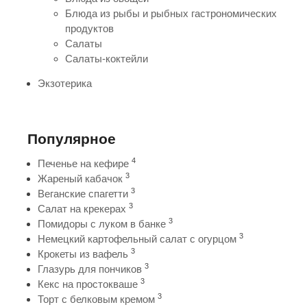
Блюда из рыбы и рыбных гастрономических
продуктов
Салаты
Салаты-коктейли
Экзотерика
Популярное
4
Печенье на кефире
3
Жареный кабачок
3
Веганские спагетти
3
Салат на крекерах
3
Помидоры с луком в банке
3
Немецкий картофельный салат с огурцом
3
Крокеты из вафель
3
Глазурь для пончиков
3
Кекс на простокваше
3
Торт с белковым кремом