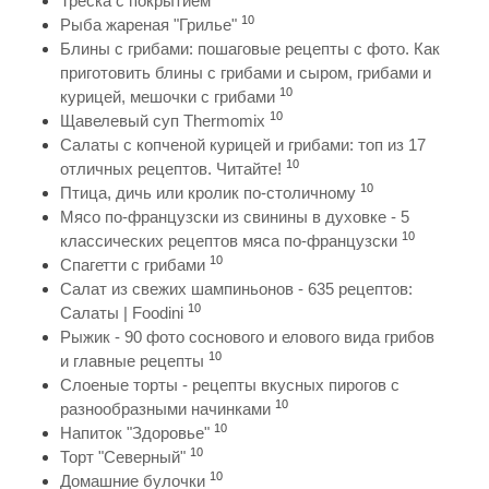
Треска с покрытием
10
Рыба жареная "Грилье"
Блины с грибами: пошаговые рецепты с фото. Как
приготовить блины с грибами и сыром, грибами и
10
курицей, мешочки с грибами
10
Щавелевый суп Thermomix
Салаты с копченой курицей и грибами: топ из 17
10
отличных рецептов. Читайте!
10
Птица, дичь или кролик по-столичному
Мясо по-французски из свинины в духовке - 5
10
классических рецептов мяса по-французски
10
Спагетти с грибами
Салат из свежих шампиньонов - 635 рецептов:
10
Салаты | Foodini
Рыжик - 90 фото соснового и елового вида грибов
10
и главные рецепты
Слоеные торты - рецепты вкусных пирогов с
10
разнообразными начинками
10
Напиток "Здоровье"
10
Торт "Северный"
10
Домашние булочки