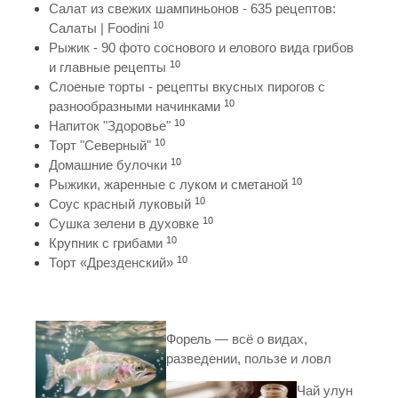
Салат из свежих шампиньонов - 635 рецептов:
10
Салаты | Foodini
Рыжик - 90 фото соснового и елового вида грибов
10
и главные рецепты
Слоеные торты - рецепты вкусных пирогов с
10
разнообразными начинками
10
Напиток "Здоровье"
10
Торт "Северный"
10
Домашние булочки
10
Рыжики, жаренные с луком и сметаной
10
Соус красный луковый
10
Сушка зелени в духовке
10
Крупник с грибами
10
Торт «Дрезденский»
Форель — всё о видах,
разведении, пользе и ловл
Чай улун