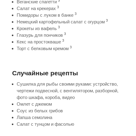
3
Веганские спагетти
3
Салат на крекерах
3
Помидоры с луком в банке
3
Немецкий картофельный салат с огурцом
3
Крокеты из вафель
3
Глазурь для пончиков
3
Кекс на простокваше
3
Торт с белковым кремом
Случайные рецепты
Сушилка для рыбы своими руками: устройство,
чертежи подвесной, с вентилятором, разборной,
фото шкафа, короба, видео
Омлет с джемом
Соус из белых грибов
Лапша семолина
Салат с тунцом и фасолью