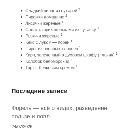
2
Сладкий пирог из сухарей
2
Пирожки домашние
1
Лисички жареные
1
Салат с фрикадельками из путассу
1
Рыжики жареные
1
Кекс с луком — порей
1
Пирог из овсяных хлопьев
1
Карп, запеченный в духовом шкафу (плакия)
1
Колобок беломорский
1
Торт с белковым кремом
Последние записи
Форель — всё о видах, разведении,
пользе и ловл
24/07/2026