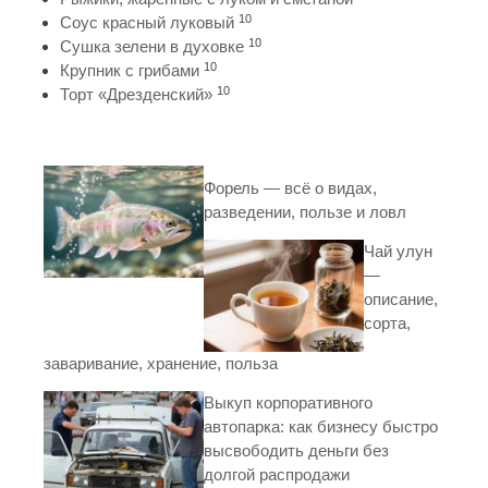
10
Соус красный луковый
10
Сушка зелени в духовке
10
Крупник с грибами
10
Торт «Дрезденский»
Форель — всё о видах,
разведении, пользе и ловл
Чай улун
—
описание,
сорта,
заваривание, хранение, польза
Выкуп корпоративного
автопарка: как бизнесу быстро
высвободить деньги без
долгой распродажи