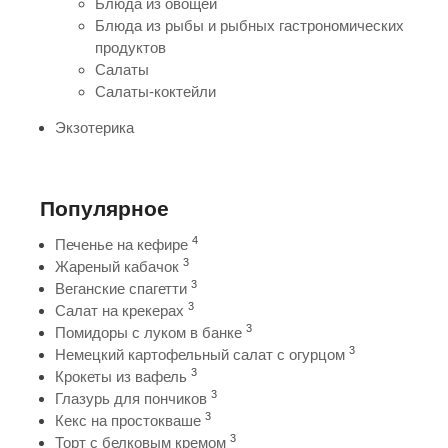
Блюда из овощей
Блюда из рыбы и рыбных гастрономических
продуктов
Салаты
Салаты-коктейли
Экзотерика
Популярное
4
Печенье на кефире
3
Жареный кабачок
3
Веганские спагетти
3
Салат на крекерах
3
Помидоры с луком в банке
3
Немецкий картофельный салат с огурцом
3
Крокеты из вафель
3
Глазурь для пончиков
3
Кекс на простокваше
3
Торт с белковым кремом