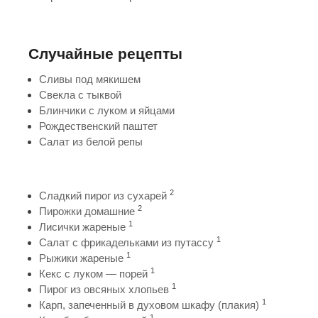
Случайные рецепты
Сливы под мякишем
Свекла с тыквой
Блинчики с луком и яйцами
Рождественский паштет
Салат из белой репы
2
Сладкий пирог из сухарей
2
Пирожки домашние
1
Лисички жареные
1
Салат с фрикадельками из путассу
1
Рыжики жареные
1
Кекс с луком — порей
1
Пирог из овсяных хлопьев
1
Карп, запеченный в духовом шкафу (плакия)
1