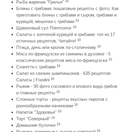
10
Рыба жареная "Грилье"
Блины с грибами: пошаговые рецепты с фото. Как
приготовить блины с грибами и сыром, грибами и
10
курицей, мешочки с грибами
10
Щавелевый суп Thermomix
Салаты с копченой курицей и грибами: топ из 17
10
отличных рецептов. Читайте!
10
Птица, дичь или кролик по-столичному
Мясо по-французски из свинины в духовке - 5
10
классических рецептов мяса по-французски
10
Спагетти с грибами
Салат из свежих шампиньонов - 635 рецептов:
10
Салаты | Foodini
Рыжик - 90 фото соснового и елового вида грибов
10
и главные рецепты
Слоеные торты - рецепты вкусных пирогов с
10
разнообразными начинками
10
Напиток "Здоровье"
10
Торт "Северный"
10
Домашние булочки
10
Рыжики, жаренные с луком и сметаной