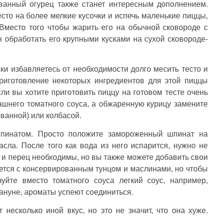
ованный огурец также станет интересным дополнением.
есто на более мелкие кусочки и испечь маленькие пиццы,
 Вместо того чтобы жарить его на обычной сковороде с
н обработать его крупными кусками на сухой сковороде-
ки избавляетесь от необходимости долго месить тесто и
приготовление некоторых ингредиентов для этой пиццы
ли вы хотите приготовить пиццу на готовом тесте очень
ашнего томатного соуса, а обжаренную курицу замените
ванной) или колбасой.
шпинатом. Просто положите замороженный шпинат на
сла. После того как вода из него испарится, нужно не
ь и перец необходимы, но вы также можете добавить свои
тся с консервированным тунцом и маслинами, но чтобы
зуйте вместо томатного соуса легкий соус, например,
кануне, ароматы успеют соединиться.
несколько иной вкус, но это не значит, что она хуже.