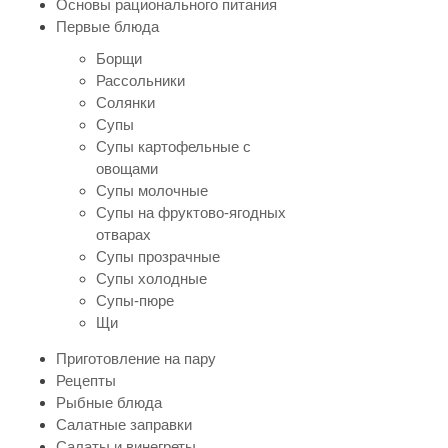
Основы рационального питания
Первые блюда
Борщи
Рассольники
Солянки
Супы
Супы картофельные с
овощами
Супы молочные
Супы на фруктово-ягодных
отварах
Супы прозрачные
Супы холодные
Супы-пюре
Щи
Приготовление на пару
Рецепты
Рыбные блюда
Салатные заправки
Салаты и винегреты