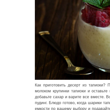
Как приготовить десерт из тапиоки? П
молоком крупинки тапиоки и оставьте 
добавьте сахар и варите все вместе. 
пудинг. Блюдо готово, когда шарики та
емкости по вашему выбору и подавайте