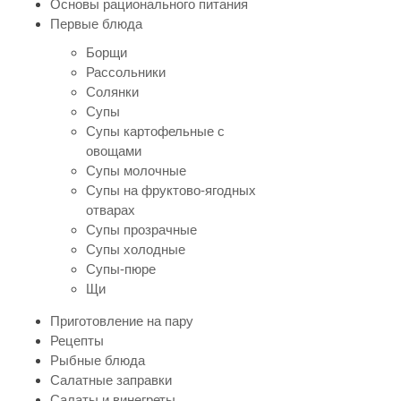
Основы рационального питания
Первые блюда
Борщи
Рассольники
Солянки
Супы
Супы картофельные с
овощами
Супы молочные
Супы на фруктово-ягодных
отварах
Супы прозрачные
Супы холодные
Супы-пюре
Щи
Приготовление на пару
Рецепты
Рыбные блюда
Салатные заправки
Салаты и винегреты