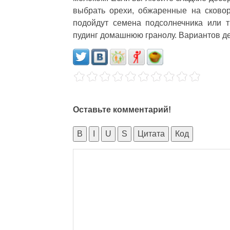
выбрать орехи, обжаренные на сково
подойдут семена подсолнечника или 
пудинг домашнюю гранолу. Вариантов де
Оставьте комментарий!
B
I
U
S
Цитата
Код