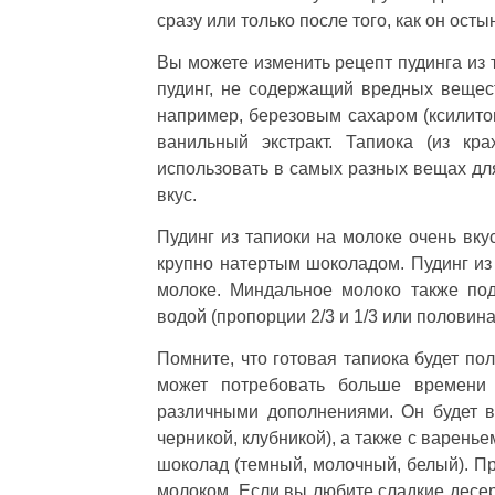
сразу или только после того, как он остын
Вы можете изменить рецепт пудинга из 
пудинг, не содержащий вредных вещест
например, березовым сахаром (ксилито
ванильный экстракт. Тапиока (из кр
использовать в самых разных вещах д
вкус.
Пудинг из тапиоки на молоке очень вку
крупно натертым шоколадом. Пудинг из
молоке. Миндальное молоко также по
водой (пропорции 2/3 и 1/3 или половин
Помните, что готовая тапиока будет по
может потребовать больше времени 
различными дополнениями. Он будет в
черникой, клубникой), а также с варень
шоколад (темный, молочный, белый). Пр
молоком. Если вы любите сладкие десер