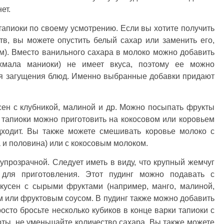
ет.
тапиоки по своему усмотрению. Если вы хотите получить
в, вы можете опустить белый сахар или заменить его,
м). Вместо ванильного сахара в молоко можно добавить
ахмала маниоки) не имеет вкуса, поэтому ее можно
ля загущения блюд. Именно выбранные добавки придают
сен с клубникой, малиной и др. Можно посыпать фрукты
 тапиоки можно приготовить на кокосовом или коровьем
дходит. Вы также можете смешивать коровье молоко с
а и половина) или с кокосовым молоком.
лупрозрачной. Следует иметь в виду, что крупный жемчуг
для приготовления. Этот пудинг можно подавать с
кусен с сырыми фруктами (например, манго, малиной,
ем или фруктовым соусом. В пудинг также можно добавить
осто бросьте несколько кубиков в конце варки тапиоки с
ты, не уменьшайте количество сахара. Вы также можете