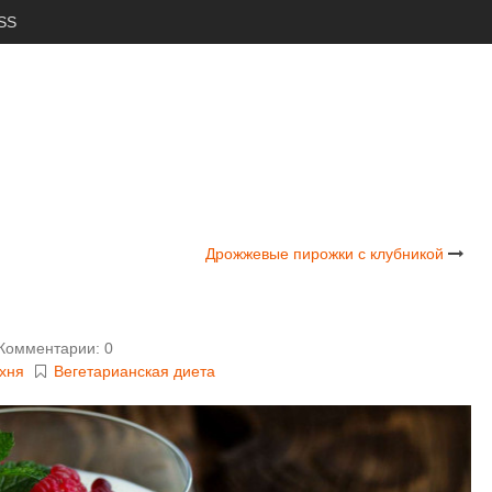
SS
Дрожжевые пирожки с клубникой
Комментарии: 0
ухня
Вегетарианская диета