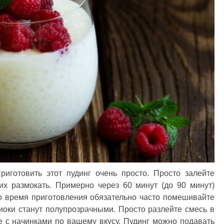
риготовить этот пудинг очень просто. Просто залейте
их размокать. Примерно через 60 минут (до 90 минут)
Во время приготовления обязательно часто помешивайте
пиоки станут полупрозрачными. Просто разлейте смесь в
 с начинками по вашему вкусу. Пудинг можно подавать