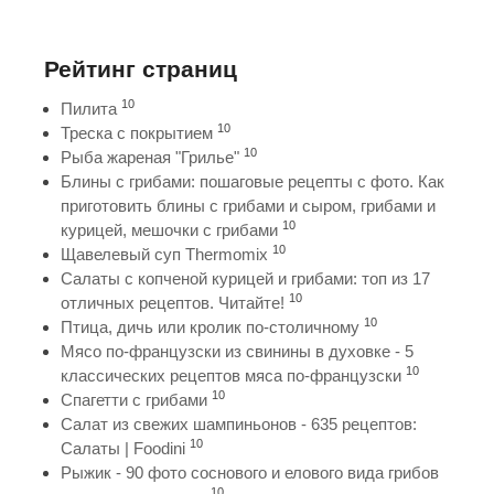
Рейтинг страниц
10
Пилита
10
Треска с покрытием
10
Рыба жареная "Грилье"
Блины с грибами: пошаговые рецепты с фото. Как
приготовить блины с грибами и сыром, грибами и
10
курицей, мешочки с грибами
10
Щавелевый суп Thermomix
Салаты с копченой курицей и грибами: топ из 17
10
отличных рецептов. Читайте!
10
Птица, дичь или кролик по-столичному
Мясо по-французски из свинины в духовке - 5
10
классических рецептов мяса по-французски
10
Спагетти с грибами
Салат из свежих шампиньонов - 635 рецептов:
10
Салаты | Foodini
Рыжик - 90 фото соснового и елового вида грибов
10