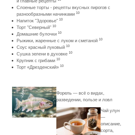
и главные рецепты
Слоеные торты - рецепты вкусных пирогов с
10
разнообразными начинками
10
Напиток "Здоровье"
10
Торт "Северный"
10
Домашние булочки
10
Рыжики, жаренные с луком и сметаной
10
Соус красный луковый
10
Сушка зелени в духовке
10
Крупник с грибами
10
Торт «Дрезденский»
Форель — всё о видах,
разведении, пользе и ловл
Чай улун
—
описание,
сорта,