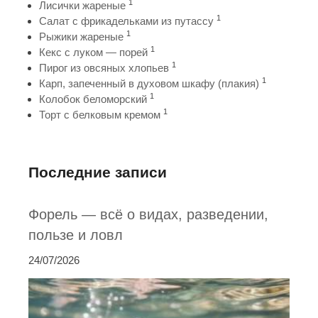
1
Лисички жареные
1
Салат с фрикадельками из путассу
1
Рыжики жареные
1
Кекс с луком — порей
1
Пирог из овсяных хлопьев
1
Карп, запеченный в духовом шкафу (плакия)
1
Колобок беломорский
1
Торт с белковым кремом
Последние записи
Форель — всё о видах, разведении,
пользе и ловл
24/07/2026