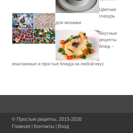
Цветная
глазурь
для мозаики
Вкусные
рецепты
блюд –
изысканные и простые блюда на любой вкус
© Простые рецепты, 2015-2026
Главная
|
Контакты
|
Вход