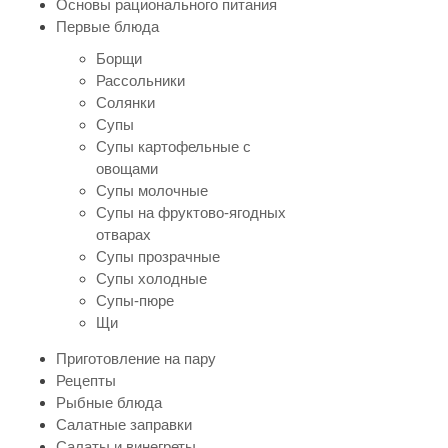
Основы рационального питания
Первые блюда
Борщи
Рассольники
Солянки
Супы
Супы картофельные с
овощами
Супы молочные
Супы на фруктово-ягодных
отварах
Супы прозрачные
Супы холодные
Супы-пюре
Щи
Приготовление на пару
Рецепты
Рыбные блюда
Салатные заправки
Салаты и винегреты