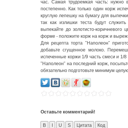
час. Самая трудоемкая часть: нужно 
постепенно. Как только один корж испе
круглую лепешку на бумагу для выпечк
так как излишки теста будут служит
выпекайте до золотисто-коричневого ц
форме - положите корж на корж и вырежь
Для рецепта торта "Наполеон" пригот
добавьте сгущенное молоко. Перемеш
испеченные коржи 1/9 часть смеси и 1/
"Наполеон" на последний корж, посыпьте
обязательно подготовьте минимум целую
Оставьте комментарий!
B
I
U
S
Цитата
Код