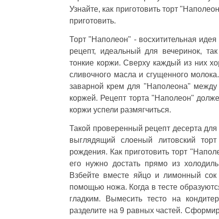
Узнайте, как приготовить торт "Наполео
приготовить.
Торт "Наполеон" - восхитительная идея
рецепт, идеальный для вечеринок, та
тонкие коржи. Сверху каждый из них х
сливочного масла и сгущенного молока
заварной крем для "Наполеона" между
коржей. Рецепт торта "Наполеон" долже
коржи успели размягчиться.
Такой проверенный рецепт десерта для 
выглядящий слоеный литовский торт
рождения. Как приготовить торт "Напол
его нужно достать прямо из холодильн
Взбейте вместе яйцо и лимонный сок
помощью ножа. Когда в тесте образуются
гладким. Вымесить тесто на кондитер
разделите на 9 равных частей. Сформир